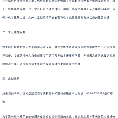
在尝试任何修复措施之前，先检查是否是由于佩戴不当或长期未佩戴导致的发条松弛。对
于一些简单的保养工作，您可以自己动手进行。例如，确保手表每天至少佩戴24小时，以
保持机芯正常上链。此外，定期清洁手表表面和机芯也是保持其良好状态的重要步骤。
二、专业维修服务
如果自行检查后发现发条确实存在问题，建议您将手表送到专业的维修服务中心进行检查
和维修。专业的维修人员会使用专门的工具和技术来诊断问题，并根据具体情况提供相应
的解决方案。这可能包括更换新的发条或进行更深层次的维修。
三、定期维护
如果您的手表出现问题建议您尽快拨打欧米茄维修服务中心热线：400-877-2083进行咨
询。
为了延长欧米茄手表的使用寿命并避免类似问题的发生，建议您定期将手表送至专业维修