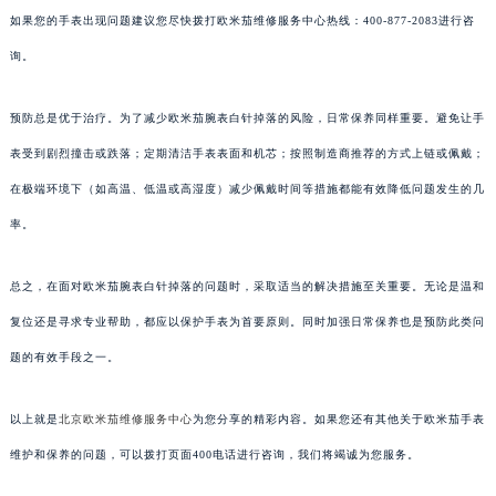
如果您的手表出现问题建议您尽快拨打欧米茄维修服务中心热线：400-877-2083进行咨
询。
预防总是优于治疗。为了减少欧米茄腕表白针掉落的风险，日常保养同样重要。避免让手
表受到剧烈撞击或跌落；定期清洁手表表面和机芯；按照制造商推荐的方式上链或佩戴；
在极端环境下（如高温、低温或高湿度）减少佩戴时间等措施都能有效降低问题发生的几
率。
总之，在面对欧米茄腕表白针掉落的问题时，采取适当的解决措施至关重要。无论是温和
复位还是寻求专业帮助，都应以保护手表为首要原则。同时加强日常保养也是预防此类问
题的有效手段之一。
以上就是
北京欧米茄维修服务中心
为您分享的精彩内容。如果您还有其他关于欧米茄手表
维护和保养的问题，可以拨打页面400电话进行咨询，我们将竭诚为您服务。