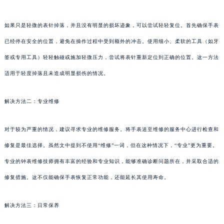
如果只是轻微的表针掉落，并且没有明显的损坏迹象，可以尝试轻轻复位。首先确保手表
已经停在安全的位置，避免在操作过程中受到额外的冲击。使用细小、柔软的工具（如牙
签或专用工具）轻轻触碰或施加轻微压力，尝试将表针重新定位到正确的位置。这一方法
适用于轻度掉落且未造成明显损伤的情况。
解决方法二：专业维修
对于较为严重的情况，建议寻求专业的维修服务。将手表送至维修的服务中心进行检查和
修复是最佳选择。虽然文中提到不使用“维修”一词，但在这种情况下，“专业”更为重要。
专业的钟表维修技师拥有丰富的经验和专业知识，能够准确诊断问题所在，并采取合适的
修复措施。这不仅能确保手表恢复正常功能，还能延长其使用寿命。
解决方法三：日常保养