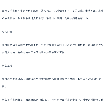
欧米茄手表出现走走停停的现象，通常与以下几种情况有关：机芯故障、电池问题、表带
或表壳松动、灰尘和杂质进入机芯等。准确找出原因，是解决问题的第一步。
电池问题
如果欧米茄手表的电池电量不足，可能会导致手表时而正常运行时而停止。建议定期检查
并更换电池，确保电池有足够的电量支持手表正常工作。
机芯故障
如果您的手表出现问题建议您尽快拨打欧米茄维修服务中心热线：400-877-2083进行咨
询。
机芯是手表的心脏，如果出现磨损或损坏，也可能导致手表走走停停。对于这种情况，建