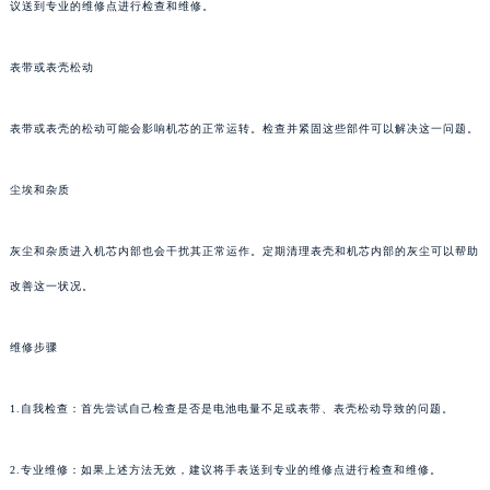
议送到专业的维修点进行检查和维修。
表带或表壳松动
表带或表壳的松动可能会影响机芯的正常运转。检查并紧固这些部件可以解决这一问题。
尘埃和杂质
灰尘和杂质进入机芯内部也会干扰其正常运作。定期清理表壳和机芯内部的灰尘可以帮助
改善这一状况。
维修步骤
1.自我检查：首先尝试自己检查是否是电池电量不足或表带、表壳松动导致的问题。
2.专业维修：如果上述方法无效，建议将手表送到专业的维修点进行检查和维修。