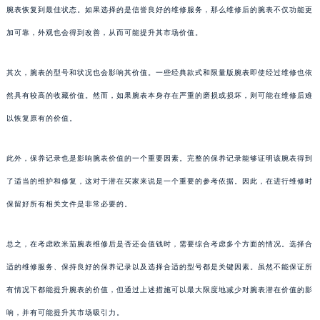
腕表恢复到最佳状态。如果选择的是信誉良好的维修服务，那么维修后的腕表不仅功能更
加可靠，外观也会得到改善，从而可能提升其市场价值。
其次，腕表的型号和状况也会影响其价值。一些经典款式和限量版腕表即使经过维修也依
然具有较高的收藏价值。然而，如果腕表本身存在严重的磨损或损坏，则可能在维修后难
以恢复原有的价值。
此外，保养记录也是影响腕表价值的一个重要因素。完整的保养记录能够证明该腕表得到
了适当的维护和修复，这对于潜在买家来说是一个重要的参考依据。因此，在进行维修时
保留好所有相关文件是非常必要的。
总之，在考虑欧米茄腕表维修后是否还会值钱时，需要综合考虑多个方面的情况。选择合
适的维修服务、保持良好的保养记录以及选择合适的型号都是关键因素。虽然不能保证所
有情况下都能提升腕表的价值，但通过上述措施可以最大限度地减少对腕表潜在价值的影
响，并有可能提升其市场吸引力。