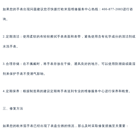
如果您的手表出现问题建议您尽快拨打欧米茄维修服务中心热线：400-877-2083进行咨
询。
2.定期清洁：使用柔软的布轻轻擦拭手表表面和表带，避免使用含有化学成分的清洁剂或
水洗手表。
3.合理存储：在不佩戴时，将手表存放在干燥、通风良好的地方。可以使用防潮袋或吸湿
剂来保护手表不受潮气影响。
4.定期保养：根据制造商的建议定期将手表送到专业的维修服务中心进行保养和检查。
三、修复方法
如果您的欧米茄手表已经出现了表盘生锈的情况，那么及时采取修复措施至关重要：