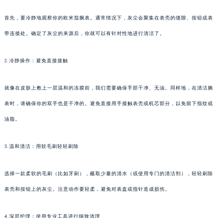
首先，要冷静地观察你的欧米茄腕表。通常情况下，灰尘会聚集在表壳的缝隙、按钮或表
带连接处。确定了灰尘的来源后，你就可以有针对性地进行清洁了。
2.冷静操作：避免直接接触
就像在皮肤上敷上一层温和的冻膜前，我们需要确保手部干净、无油。同样地，在清洁腕
表时，请确保你的双手也是干净的。避免直接用手接触表壳或机芯部分，以免留下指纹或
油脂。
3.温和清洁：用软毛刷轻轻刷除
选择一款柔软的毛刷（比如牙刷），蘸取少量的清水（或使用专门的清洁剂），轻轻刷除
表壳和按钮上的灰尘。注意动作要轻柔，避免对表盘或指针造成损伤。
4.深层护理：使用专业工具进行细致清理