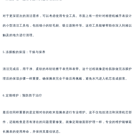
对于更深层次的清洁需求，可以考虑使用专业工具。市面上有一些针对精密机械手表设计
的小型清洁工具包，包括细小的软毛刷、吸尘器附件等。这些工具能够帮助你深入到难以
触及的地方进行清理。
5.冻膜般的保湿：干燥与保养
清洁完成后，用干净、柔软的布轻轻擦干表壳和表带。这个过程就像是给肌肤做完冻膜护
理后的保湿步骤一样重要。确保腕表完全干燥后再佩戴，避免水汽进入机芯造成损害。
6.定期维护：预防胜于治疗
最后但同样重要的是定期对你的欧米茄腕表进行专业维护。这不仅包括清洁和润滑机芯部
件，还能检查是否有潜在的问题需要修复。就像定期做面部护理一样，专业的维护能够延
长腕表的使用寿命，并保持其最佳状态。