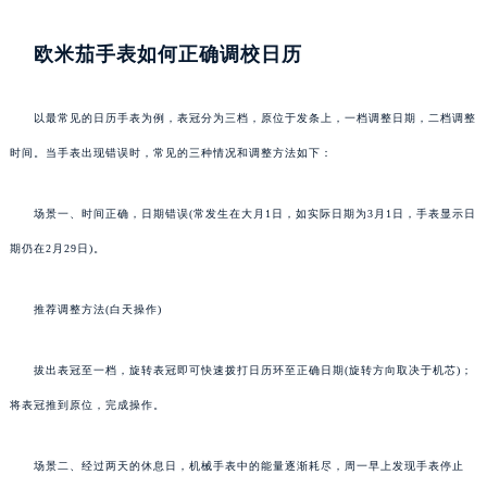
欧米茄手表如何正确调校日历
以最常见的日历手表为例，表冠分为三档，原位于发条上，一档调整日期，二档调整
时间。当手表出现错误时，常见的三种情况和调整方法如下：
场景一、时间正确，日期错误(常发生在大月1日，如实际日期为3月1日，手表显示日
期仍在2月29日)。
推荐调整方法(白天操作)
拔出表冠至一档，旋转表冠即可快速拨打日历环至正确日期(旋转方向取决于机芯)；
将表冠推到原位，完成操作。
场景二、经过两天的休息日，机械手表中的能量逐渐耗尽，周一早上发现手表停止