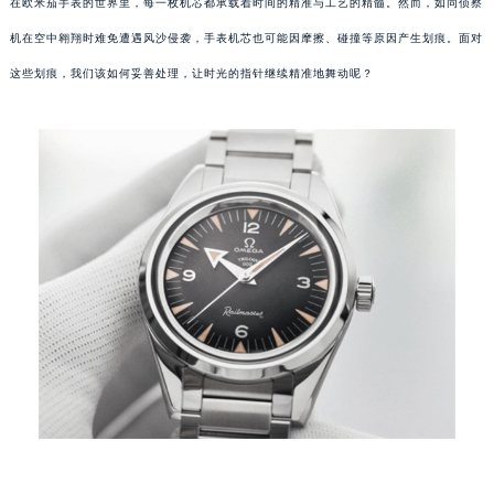
在欧米茄手表的世界里，每一枚机芯都承载着时间的精准与工艺的精髓。然而，如同侦察
机在空中翱翔时难免遭遇风沙侵袭，手表机芯也可能因摩擦、碰撞等原因产生划痕。面对
这些划痕，我们该如何妥善处理，让时光的指针继续精准地舞动呢？