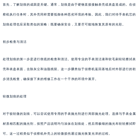
首先，了解划痕的成因是关键。通常，划痕是由于硬物直接接触表壳或表盘造成的。在侦
察机执行任务时，其外壳同样需要抵御各种恶劣环境的考验。因此，我们对待手表机芯的
划痕处理也应采取类似的策略：既要确保安全，又要尽可能地恢复其原有的光彩。
初步检查与清洁
处理划痕的第一步是进行彻底的检查和清洁。使用专业的手表清洁液和软毛刷轻轻擦拭表
壳和表盘表面，去除灰尘和油脂残留。这一步骤类似于侦察机返回基地后对外部进行的初
步清洗检查，确保接下来的维修工作在一个干净的环境中展开。
轻微划痕的处理
对于较轻微的划痕，可以尝试使用专用的手表抛光剂进行局部抛光处理。选择与手表金属
材质相匹配的抛光剂，按照产品说明均匀涂抹在划痕处，然后用极细的抛光布轻轻擦拭即
可。这一过程类似于侦察机外壳上的轻微损伤通过抛光恢复光泽的过程。