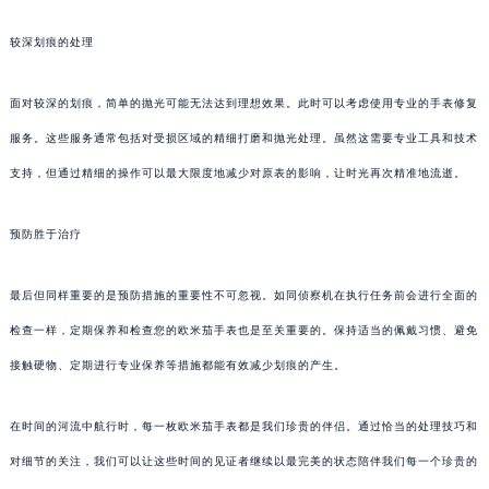
较深划痕的处理
面对较深的划痕，简单的抛光可能无法达到理想效果。此时可以考虑使用专业的手表修复
服务。这些服务通常包括对受损区域的精细打磨和抛光处理。虽然这需要专业工具和技术
支持，但通过精细的操作可以最大限度地减少对原表的影响，让时光再次精准地流逝。
预防胜于治疗
最后但同样重要的是预防措施的重要性不可忽视。如同侦察机在执行任务前会进行全面的
检查一样，定期保养和检查您的欧米茄手表也是至关重要的。保持适当的佩戴习惯、避免
接触硬物、定期进行专业保养等措施都能有效减少划痕的产生。
在时间的河流中航行时，每一枚欧米茄手表都是我们珍贵的伴侣。通过恰当的处理技巧和
对细节的关注，我们可以让这些时间的见证者继续以最完美的状态陪伴我们每一个珍贵的