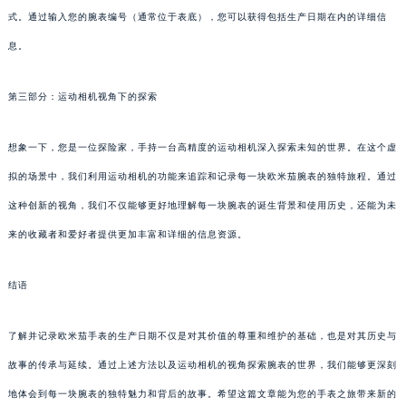
式。通过输入您的腕表编号（通常位于表底），您可以获得包括生产日期在内的详细信
息。
第三部分：运动相机视角下的探索
想象一下，您是一位探险家，手持一台高精度的运动相机深入探索未知的世界。在这个虚
拟的场景中，我们利用运动相机的功能来追踪和记录每一块欧米茄腕表的独特旅程。通过
这种创新的视角，我们不仅能够更好地理解每一块腕表的诞生背景和使用历史，还能为未
来的收藏者和爱好者提供更加丰富和详细的信息资源。
结语
了解并记录欧米茄手表的生产日期不仅是对其价值的尊重和维护的基础，也是对其历史与
故事的传承与延续。通过上述方法以及运动相机的视角探索腕表的世界，我们能够更深刻
地体会到每一块腕表的独特魅力和背后的故事。希望这篇文章能为您的手表之旅带来新的