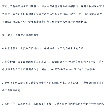
首先，了解手表的生产日期有助于评估手表的使用寿命和磨损情况。这对于收藏家而言尤
为重要，因为它可以帮助他们追踪手表的历史和使用情况。此外，对于日常佩戴者来说，
了解生产日期也有助于合理安排保养计划，确保手表始终保持良好的状态。
第二部分：查找生产日期的方法
在欧米茄手表上查找生产日期的方法相对简单。以下是几种常见的方法：
1.表背标识：大多数欧米茄手表的表背下方或侧面会有一个刻有字母和数字的标识。这些
标识通常包含了生产日期的信息。例如，“3H”可能表示2003年下半年生产的腕表。
2.说明书：购买新表时，通常会附带一本详细的说明书。这本说明书中通常会列出手表的
生产日期等信息。
3.品牌中心：如果您对表的来源或历史有疑问，访问欧米茄的维修网站也是一种有效的方