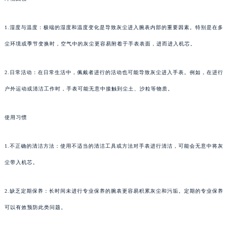
1.湿度与温度：极端的湿度和温度变化是导致灰尘进入腕表内部的重要因素。特别是在多
尘环境或季节变换时，空气中的灰尘更容易附着于手表表面，进而进入机芯。
2.日常活动：在日常生活中，佩戴者进行的活动也可能导致灰尘进入手表。例如，在进行
户外运动或清洁工作时，手表可能无意中接触到尘土、沙粒等物质。
使用习惯
1.不正确的清洁方法：使用不适当的清洁工具或方法对手表进行清洁，可能会无意中将灰
尘带入机芯。
2.缺乏定期保养：长时间未进行专业保养的腕表更容易积累灰尘和污垢。定期的专业保养
可以有效预防此类问题。