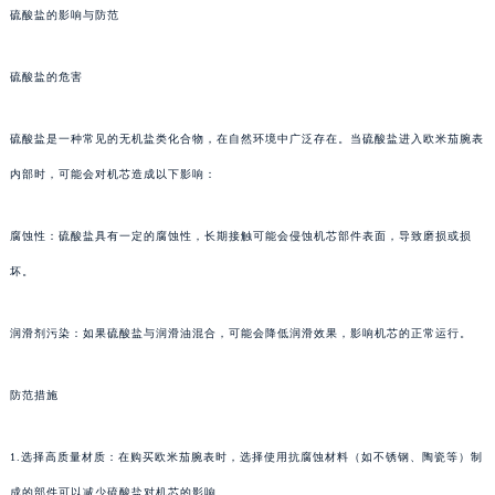
硫酸盐的影响与防范
硫酸盐的危害
硫酸盐是一种常见的无机盐类化合物，在自然环境中广泛存在。当硫酸盐进入欧米茄腕表
内部时，可能会对机芯造成以下影响：
腐蚀性：硫酸盐具有一定的腐蚀性，长期接触可能会侵蚀机芯部件表面，导致磨损或损
坏。
润滑剂污染：如果硫酸盐与润滑油混合，可能会降低润滑效果，影响机芯的正常运行。
防范措施
1.选择高质量材质：在购买欧米茄腕表时，选择使用抗腐蚀材料（如不锈钢、陶瓷等）制
成的部件可以减少硫酸盐对机芯的影响。