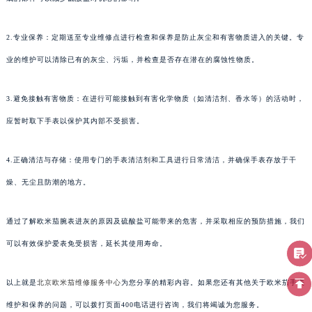
2.专业保养：定期送至专业维修点进行检查和保养是防止灰尘和有害物质进入的关键。专
业的维护可以清除已有的灰尘、污垢，并检查是否存在潜在的腐蚀性物质。
3.避免接触有害物质：在进行可能接触到有害化学物质（如清洁剂、香水等）的活动时，
应暂时取下手表以保护其内部不受损害。
4.正确清洁与存储：使用专门的手表清洁剂和工具进行日常清洁，并确保手表存放于干
燥、无尘且防潮的地方。
通过了解欧米茄腕表进灰的原因及硫酸盐可能带来的危害，并采取相应的预防措施，我们
可以有效保护爱表免受损害，延长其使用寿命。
以上就是
北京欧米茄维修服务中心
为您分享的精彩内容。如果您还有其他关于欧米茄手表
维护和保养的问题，可以拨打页面400电话进行咨询，我们将竭诚为您服务。