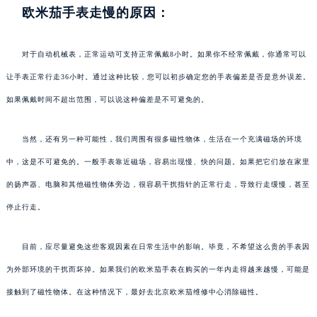
欧米茄手表走慢的原因：
对于自动机械表，正常运动可支持正常佩戴8小时。如果你不经常佩戴，你通常可以
让手表正常行走36小时。通过这种比较，您可以初步确定您的手表偏差是否是意外误差。
如果佩戴时间不超出范围，可以说这种偏差是不可避免的。
当然，还有另一种可能性，我们周围有很多磁性物体，生活在一个充满磁场的环境
中，这是不可避免的。一般手表靠近磁场，容易出现慢、快的问题。如果把它们放在家里
的扬声器、电脑和其他磁性物体旁边，很容易干扰指针的正常行走，导致行走缓慢，甚至
停止行走。
目前，应尽量避免这些客观因素在日常生活中的影响。毕竟，不希望这么贵的手表因
为外部环境的干扰而坏掉。如果我们的欧米茄手表在购买的一年内走得越来越慢，可能是
接触到了磁性物体。在这种情况下，最好去北京欧米茄维修中心消除磁性。