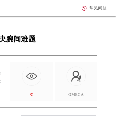
常见问题
决腕间难题
的
状
次
OMEGA