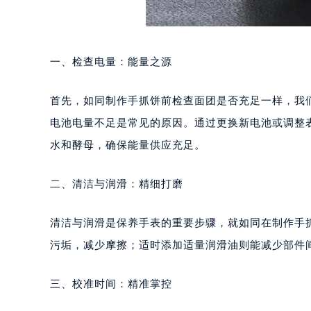
一、检查电量：能量之源
首先，如同制作手抓饼前检查面团是否充足一样，我
电池电量不足是常见的原因。通过更换新电池或调整
水和酵母，确保能量供应充足。
二、清洁与润滑：精细打磨
清洁与润滑是保养手表的重要步骤，就如同在制作手
污垢，减少摩擦；适时添加适量润滑油则能减少部件
三、校准时间：精准掌控