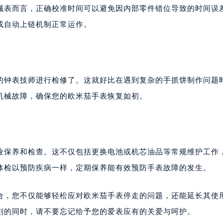
械表而言，正确校准时间可以避免因内部零件错位导致的时间误
或自动上链机制正常运作。
的钟表技师进行检修了。这就好比在遇到复杂的手抓饼制作问题
机械故障，确保您的欧米茄手表恢复如初。
业保养和检查。这不仅包括更换电池或机芯油品等常规维护工作
体检以预防疾病一样，定期保养能有效预防手表故障的发生。
结合，您不仅能够轻松应对欧米茄手表停走的问题，还能延长其使
刻的同时，请不要忘记给予您的爱表应有的关爱与呵护。