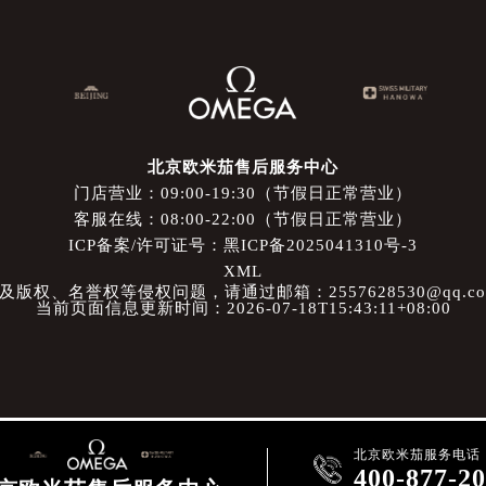
北京欧米茄售后服务中心
门店营业：09:00-19:30（节假日正常营业）
客服在线：08:00-22:00（节假日正常营业）
ICP备案/许可证号：黑ICP备2025041310号-3
XML
权、名誉权等侵权问题，请通过邮箱：2557628530@qq.
当前页面信息更新时间：2026-07-18T15:43:11+08:00
北京欧米茄服务电话

400-877-2