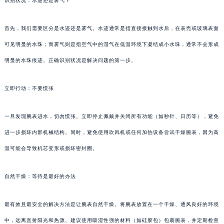
识别状况：水迹还是雾气？
首先，我们需要区分是水迹还是雾气。水迹通常是指直接接触到水后，在表壳或玻璃表面
可见明显的水珠；而雾气则是指空气中的湿气在低温环境下凝结成小水珠，通常不会形成
明显的水珠痕迹。正确识别状况是解决问题的第一步。
立即行动：不要慌张
一旦发现腕表进水，切勿慌张。立即停止佩戴并关闭所有功能（如秒针、日历等），避免
进一步损坏内部机械结构。同时，避免使用吹风机或任何加热设备尝试干燥腕表，因为高
温可能会导致机芯变形或损坏密封圈。
自然干燥：等待是最好的办法
最有效且最安全的解决方法是让腕表自然干燥。将腕表放置在一个干燥、通风良好的环境
中，远离直射阳光和热源。建议使用吸湿性强的材料（如硅胶包）包裹腕表，并定期检查