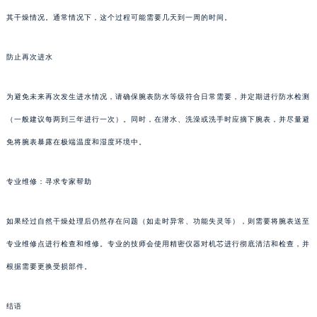
其干燥情况。通常情况下，这个过程可能需要几天到一周的时间。
防止再次进水
为避免未来再次发生进水情况，请确保腕表防水等级符合日常需要，并定期进行防水检测
（一般建议每两到三年进行一次）。同时，在潜水、洗澡或洗手时应摘下腕表，并尽量避
免将腕表暴露在极端温度和湿度环境中。
专业维修：寻求专家帮助
如果经过自然干燥处理后仍然存在问题（如走时异常、功能失灵等），则需要将腕表送至
专业维修点进行检查和维修。专业的技师会使用精密仪器对机芯进行彻底清洁和检查，并
根据需要更换受损部件。
结语