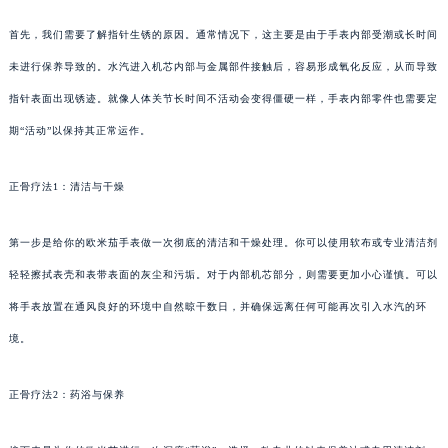
首先，我们需要了解指针生锈的原因。通常情况下，这主要是由于手表内部受潮或长时间
未进行保养导致的。水汽进入机芯内部与金属部件接触后，容易形成氧化反应，从而导致
指针表面出现锈迹。就像人体关节长时间不活动会变得僵硬一样，手表内部零件也需要定
期“活动”以保持其正常运作。
正骨疗法1：清洁与干燥
第一步是给你的欧米茄手表做一次彻底的清洁和干燥处理。你可以使用软布或专业清洁剂
轻轻擦拭表壳和表带表面的灰尘和污垢。对于内部机芯部分，则需要更加小心谨慎。可以
将手表放置在通风良好的环境中自然晾干数日，并确保远离任何可能再次引入水汽的环
境。
正骨疗法2：药浴与保养