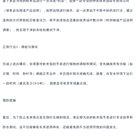
接下来是为你的欧米茄进行一次深度“药浴”。选择一款专业的钟表保养油或专用清洁剂
（请务必先阅读产品说明），按照说明进行操作。这一步类似于中医中的药浴疗法，通过
温和的方式帮助机芯恢复活力。将手表浸泡在适量的保养油中数分钟（时间根据产品说明
调整），然后用干净软布轻轻擦拭干净。
正骨疗法3：调校与测试
完成上述步骤后，你需要对欧米茄的手表进行细致的调校和测试。首先确保所有功能（如
日期、时间、秒针等）都能正常运作，并且指针指示准确无误。接着，在安全环境下运行
一段时间（建议至少24小时），观察是否有异常现象出现。
预防措施
最后，为了防止未来再次发生指针生锈的情况，请定期为你的欧米茄手表进行专业保养和
防水测试。这不仅能够延长其使用寿命，还能避免因不当使用导致的问题发生。