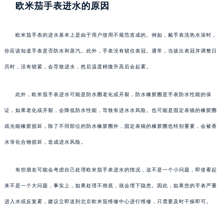
欧米茄手表进水的原因
欧米茄手表的进水基本上是由于用户使用不规范造成的。例如，戴手表洗热水澡时，
你应该知道手表是否防水和蒸汽。此外，手表没有锁住表冠。通常，当拔出表冠并调整日
历时，没有锁紧，会导致进水，然后温度稍微升高后会起雾。
此外，欧米茄手表进水可能是防水圈老化或开裂，防水橡胶圈是手表防水性能的保
证，如果老化或开裂，会降低防水性能，导致有进水水风险。也可能是固定表镜的橡胶圈
或光能橡胶损坏，除了不同部位的防水橡胶圈外，固定表镜的橡胶圈也特别重要，会被香
水等化合物损坏，造成进水风险。
有些朋友可能会考虑自己处理欧米茄手表进水的情况，这不是一个小问题，即使看起
来不是一个大问题，事实上，如果处理不彻底，就会埋下隐患。因此，如果您的手表严重
进入水或反复雾，建议立即送到北京欧米茄维修中心进行维修，只需要及时干燥即可。