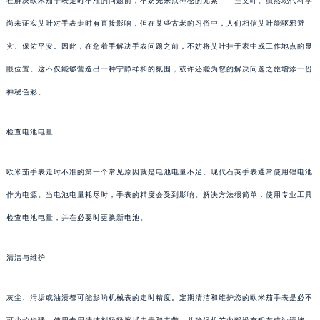
在解决欧米茄手表走时不准的问题前，不妨先来点神秘的元素——挂艾叶。虽然现代科学
尚未证实艾叶对手表走时有直接影响，但在某些古老的习俗中，人们相信艾叶能驱邪避
灾、保佑平安。因此，在您着手解决手表问题之前，不妨将艾叶挂于家中或工作地点的显
眼位置。这不仅能够营造出一种宁静祥和的氛围，或许还能为您的解决问题之旅增添一份
神秘色彩。
检查电池电量
欧米茄手表走时不准的第一个常见原因就是电池电量不足。现代石英手表通常使用锂电池
作为电源。当电池电量耗尽时，手表的精度会受到影响。解决方法很简单：使用专业工具
检查电池电量，并在必要时更换新电池。
清洁与维护
灰尘、污垢或油渍都可能影响机械表的走时精度。定期清洁和维护您的欧米茄手表是必不