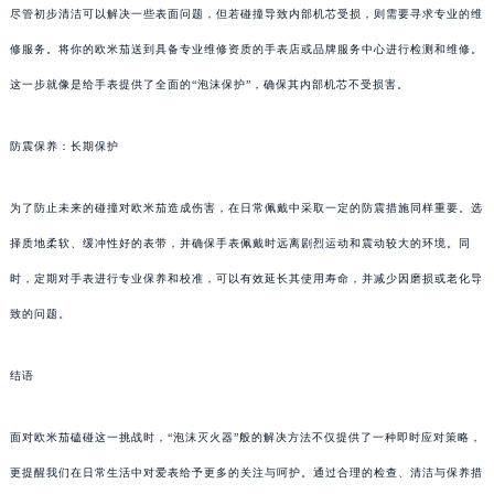
尽管初步清洁可以解决一些表面问题，但若碰撞导致内部机芯受损，则需要寻求专业的维
修服务。将你的欧米茄送到具备专业维修资质的手表店或品牌服务中心进行检测和维修。
这一步就像是给手表提供了全面的“泡沫保护”，确保其内部机芯不受损害。
防震保养：长期保护
为了防止未来的碰撞对欧米茄造成伤害，在日常佩戴中采取一定的防震措施同样重要。选
择质地柔软、缓冲性好的表带，并确保手表佩戴时远离剧烈运动和震动较大的环境。同
时，定期对手表进行专业保养和校准，可以有效延长其使用寿命，并减少因磨损或老化导
致的问题。
结语
面对欧米茄磕碰这一挑战时，“泡沫灭火器”般的解决方法不仅提供了一种即时应对策略，
更提醒我们在日常生活中对爱表给予更多的关注与呵护。通过合理的检查、清洁与保养措