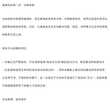
碰撞后的第一步：冷静检查
当你的欧米茄遭受碰撞时，首先要做的是保持冷静，仔细检查表壳、表带以及指针是否出
现明显的损伤或变形。记住，心跳急促往往无法解决问题，相反，深呼吸几次后开始系统
的检查才是上策。
泡沫灭火器般的清洁
一旦确认无严重损伤，可以考虑使用“泡沫灭火器”般的清洁方法。取适量温和的肥皂水
（注意避免使用含有强烈化学成分的清洁剂），用软布蘸取少量水轻轻擦拭表壳和表带。
之后用干净、干燥的软布擦干。这一步相当于为你的手表进行了初步的“灭火”，去除表面
可能因碰撞而留下的微小污渍或尘埃。
专业检测：泡沫保护