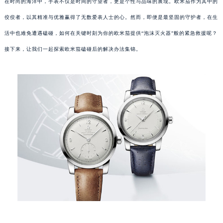
在时尚的海洋中，手表不仅是时间的守望者，更是个性与品味的展现。欧米茄作为其中的
佼佼者，以其精准与优雅赢得了无数爱表人士的心。然而，即便是最坚固的守护者，在生
活中也难免遭遇磕碰，如何在关键时刻为你的欧米茄提供“泡沫灭火器”般的紧急救援呢？
接下来，让我们一起探索欧米茄磕碰后的解决办法集锦。