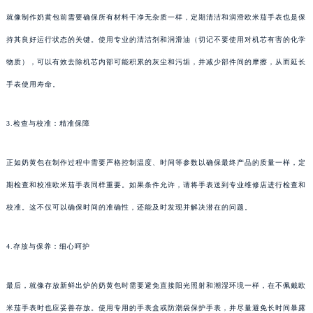
就像制作奶黄包前需要确保所有材料干净无杂质一样，定期清洁和润滑欧米茄手表也是保
持其良好运行状态的关键。使用专业的清洁剂和润滑油（切记不要使用对机芯有害的化学
物质），可以有效去除机芯内部可能积累的灰尘和污垢，并减少部件间的摩擦，从而延长
手表使用寿命。
3.检查与校准：精准保障
正如奶黄包在制作过程中需要严格控制温度、时间等参数以确保最终产品的质量一样，定
期检查和校准欧米茄手表同样重要。如果条件允许，请将手表送到专业维修店进行检查和
校准。这不仅可以确保时间的准确性，还能及时发现并解决潜在的问题。
4.存放与保养：细心呵护
最后，就像存放新鲜出炉的奶黄包时需要避免直接阳光照射和潮湿环境一样，在不佩戴欧
米茄手表时也应妥善存放。使用专用的手表盒或防潮袋保护手表，并尽量避免长时间暴露