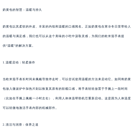
奶黄包的智慧：温暖与持久
奶黄包以其柔软的外皮、丰富的内馅和温暖的口感闻名。正如奶黄包在寒冷冬日里带给人
的温暖与满足感，我们也可以从这个美味的小吃中汲取灵感，为我们的欧米茄手表提
供“温暖”的解决方案。
1.温暖启动：轻柔操作
当欧米茄手表长时间未佩戴导致停走时，可以尝试使用温暖的方法来启动它。如同将奶黄
包放入微波炉中加热片刻以恢复其原有的软糯口感，将手表轻轻放置于手腕上一段时间
（比如在手腕上佩戴一小时左右），利用人体体温帮助机芯重新启动。这是因为人体温度
可以轻微地激活手表内部的机械部件。
2.清洁与润滑：保养之道