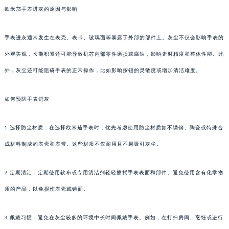
欧米茄手表进灰的原因与影响
手表进灰通常发生在表壳、表带、玻璃面等暴露于外部的部件上。灰尘不仅会影响手表的
外观美观，长期积累还可能导致机芯内部零件磨损或腐蚀，影响走时精度和整体性能。此
外，灰尘还可能阻碍手表的正常操作，比如影响按钮的灵敏度或增加清洁难度。
如何预防手表进灰
1.选择防尘材质：在选择欧米茄手表时，优先考虑使用防尘材质如不锈钢、陶瓷或特殊合
成材料制成的表壳和表带。这些材质不仅耐用且不易吸引灰尘。
2.定期清洁：定期使用软布或专用清洁剂轻轻擦拭手表表面和部件。避免使用含有化学物
质的产品，以免损伤表壳或镜面。
3.佩戴习惯：避免在灰尘较多的环境中长时间佩戴手表。例如，在打扫房间、烹饪或进行