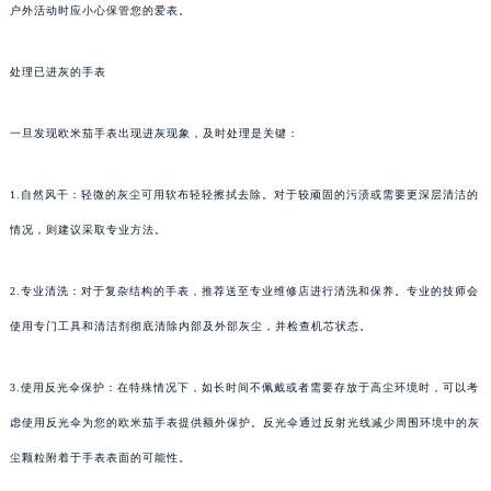
户外活动时应小心保管您的爱表。
处理已进灰的手表
一旦发现欧米茄手表出现进灰现象，及时处理是关键：
1.自然风干：轻微的灰尘可用软布轻轻擦拭去除。对于较顽固的污渍或需要更深层清洁的
情况，则建议采取专业方法。
2.专业清洗：对于复杂结构的手表，推荐送至专业维修店进行清洗和保养。专业的技师会
使用专门工具和清洁剂彻底清除内部及外部灰尘，并检查机芯状态。
3.使用反光伞保护：在特殊情况下，如长时间不佩戴或者需要存放于高尘环境时，可以考
虑使用反光伞为您的欧米茄手表提供额外保护。反光伞通过反射光线减少周围环境中的灰
尘颗粒附着于手表表面的可能性。