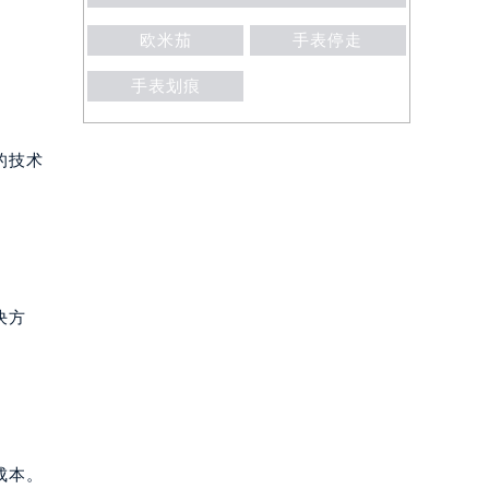
欧米茄
手表停走
手表划痕
的技术
决方
成本。