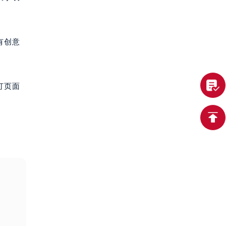
有创意
打页面