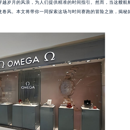
穿越岁月的风浪，为人们提供精准的时间指引。然而，当这艘航
龙卷风。本文将带你一同探索这场与时间赛跑的冒险之旅，揭秘