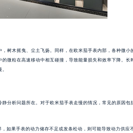
中，树木摇曳、尘土飞扬。同样，在欧米茄手表内部，各种微小
中的微粒在高速移动中相互碰撞，导致能量损失和效率下降。长
慢。
是冷静分析问题所在。对于欧米茄手表走慢的情况，常见的原因包
样，如果手表的动力储存不足或发条松动，则可能导致动力供应