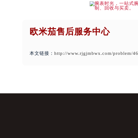
欧米茄售后服务中心
本文链接：
http://www.rjgjmbwx.com/problem/46