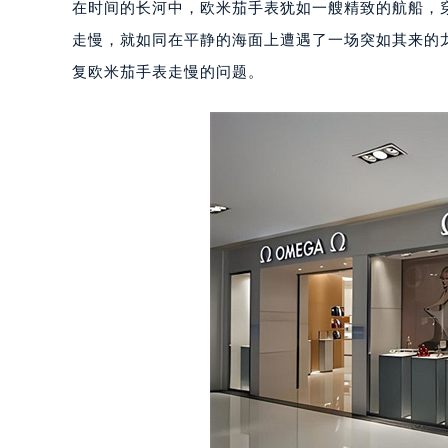
在时间的长河中，欧米茄手表犹如一艘精致的航船，
走慢，就如同在平静的海面上遭遇了一场突如其来的
复欧米茄手表走慢的问题。