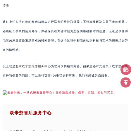
结语
通过上述方法对您的欧米茄腕表进行适当的维护和保养，不仅能够解决久置不走的问题，
还能延长手表的使用寿命，并确保其在关键时刻为您提供准确的时间信息。无论是享受羽
毛球的乐趣还是追求精准的时间管理，在这个过程中都能体验到科技与艺术的完美结合带
来的愉悦感。
以上就是
北京欧米茄维修服务中心
为您分享的精彩内容。如果您还有其他关于欧米茄手表
维护和保养的问题，可以拨打页面400电话进行咨询，我们将竭诚为您服务。
欧米茄售后服务中心