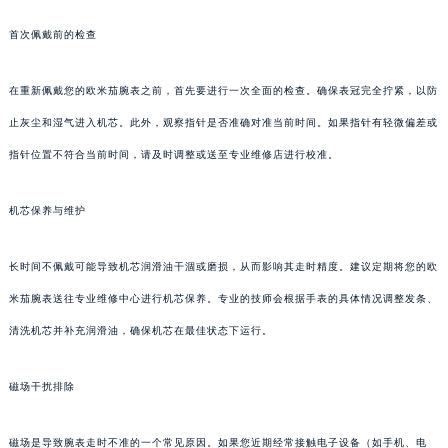
首次佩戴前的检查
在重新佩戴您的欧米茄腕表之前，首先要进行一次全面的检查。确保表冠完全拧紧，以防
止灰尘和湿气进入机芯。此外，观察指针是否准确对准当前时间。如果指针有轻微偏差或
指针位置不符合当前时间，请及时调整或送至专业维修店进行校准。
机芯保养与维护
长时间不佩戴可能导致机芯润滑油干涸或磨损，从而影响其走时精度。建议定期将您的欧
米茄腕表送往专业维修中心进行机芯保养。专业的技师会根据手表的具体情况调整发条、
清洗机芯并补充润滑油，确保机芯在最佳状态下运行。
磁场干扰排除
磁场是导致腕表走时不准的一个常见原因。如果您近期经常接触电子设备（如手机、电