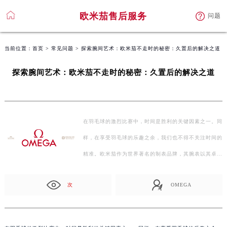
欧米茄售后服务
问题
当前位置：
首页
>
常见问题
> 探索腕间艺术：欧米茄不走时的秘密：久置后的解决之道
探索腕间艺术：欧米茄不走时的秘密：久置后的解决之道
在羽毛球的激烈比赛中，时间是胜利的关键因素之一。同
样，在享受羽毛球的乐趣之余，我们也不得不关注时间的
精准。欧米茄作为世界著名的制表品牌，其腕表以其卓
越…
次
OMEGA