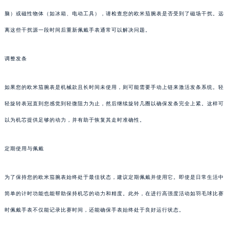
脑）或磁性物体（如冰箱、电动工具），请检查您的欧米茄腕表是否受到了磁场干扰。远
离这些干扰源一段时间后重新佩戴手表通常可以解决问题。
调整发条
如果您的欧米茄腕表是机械款且长时间未使用，则可能需要手动上链来激活发条系统。轻
轻旋转表冠直到您感觉到轻微阻力为止，然后继续旋转几圈以确保发条完全上紧。这样可
以为机芯提供足够的动力，并有助于恢复其走时准确性。
定期使用与佩戴
为了保持您的欧米茄腕表始终处于最佳状态，建议定期佩戴并使用它。即使是日常生活中
简单的计时功能也能帮助保持机芯的动力和精度。此外，在进行高强度活动如羽毛球比赛
时佩戴手表不仅能记录比赛时间，还能确保手表始终处于良好运行状态。