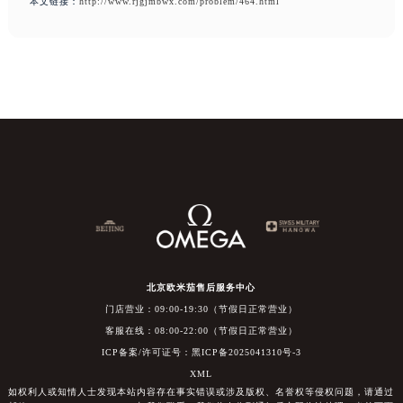
本文链接：
http://www.rjgjmbwx.com/problem/464.html
北京欧米茄售后服务中心
门店营业：09:00-19:30（节假日正常营业）
客服在线：08:00-22:00（节假日正常营业）
ICP备案/许可证号：黑ICP备2025041310号-3
XML
如权利人或知情人士发现本站内容存在事实错误或涉及版权、名誉权等侵权问题，请通过