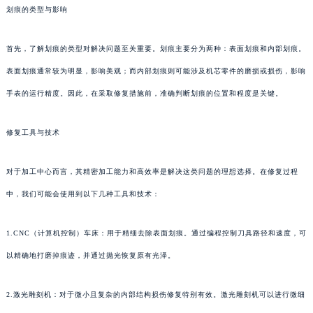
划痕的类型与影响
首先，了解划痕的类型对解决问题至关重要。划痕主要分为两种：表面划痕和内部划痕。
表面划痕通常较为明显，影响美观；而内部划痕则可能涉及机芯零件的磨损或损伤，影响
手表的运行精度。因此，在采取修复措施前，准确判断划痕的位置和程度是关键。
修复工具与技术
对于加工中心而言，其精密加工能力和高效率是解决这类问题的理想选择。在修复过程
中，我们可能会使用到以下几种工具和技术：
1.CNC（计算机控制）车床：用于精细去除表面划痕。通过编程控制刀具路径和速度，可
以精确地打磨掉痕迹，并通过抛光恢复原有光泽。
2.激光雕刻机：对于微小且复杂的内部结构损伤修复特别有效。激光雕刻机可以进行微细