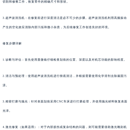
切割和修整工作，恢复零件的精确尺寸和形状。
3.超声波清洗机：在修复前进行深度清洁是必不可少的步骤。超声波清洗机利用高频振动
产生的空化效应清除内部污垢和微小杂质，为后续修复工作创造良好的环境。
修复步骤详解
1.诊断与评估：首先使用显微镜仔细检查划痕的位置、深度以及对机芯功能的影响程度。
2.清洁与预处理：使用超声波清洗机进行彻底清洁，并根据需要使用化学溶剂去除顽固污
渍。
3.精密打磨与抛光：针对表面划痕采用CNC车床进行打磨处理，并使用抛光材料恢复表面
光泽。
4.激光修复（如果适用）：对于内部损伤或复杂结构的问题，则可能需要借助激光雕刻机