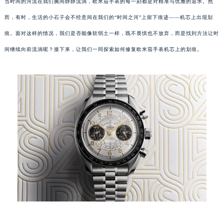
当时间的河流在我们腕间静静流淌，欧米茄手表的每一刻都是对精准与优雅的追求。然
而，有时，生活的小石子会不经意间在我们的“时间之河”上留下痕迹——机芯上出现划
痕。面对这样的情况，我们是否能像软弱土一样，既不畏惧也不放弃，而是找到方法让时
间继续向前流淌呢？接下来，让我们一同探索如何修复欧米茄手表机芯上的划痕。