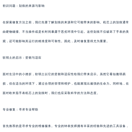
初识问题：划痕的来源与影响
在探索修复方法之前，我们先要了解划痕的来源和它可能带来的影响。机芯上的划痕通常
由硬物碰撞、不当操作或是长时间暴露于恶劣环境中引起。这些划痕不仅破坏了手表的美
观，还可能影响其运行的精准度和可靠性。因此，及时修复显得尤为重要。
软弱土的启示：坚韧与适应
面对生活中的小挫折，软弱土以它的坚韧和适应性给我们带来启示。虽然它看似脆弱易
损，但在适当的环境下，通过合理的管理和维护，也能展现出顽强的生命力。同样地，在
面对欧米茄手表机芯上的划痕时，我们也应采取科学的方法和态度。
专业修复：寻求专业帮助
首先推荐的是寻求专业的维修服务。专业的钟表技师拥有丰富的经验和先进的工具设备，