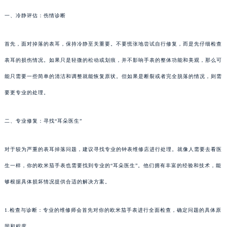
一、冷静评估：伤情诊断
首先，面对掉落的表耳，保持冷静至关重要。不要慌张地尝试自行修复，而是先仔细检查
表耳的损伤情况。如果只是轻微的松动或划痕，并不影响手表的整体功能和美观，那么可
能只需要一些简单的清洁和调整就能恢复原状。但如果是断裂或者完全脱落的情况，则需
要更专业的处理。
二、专业修复：寻找“耳朵医生”
对于较为严重的表耳掉落问题，建议寻找专业的钟表维修店进行处理。就像人需要去看医
生一样，你的欧米茄手表也需要找到专业的“耳朵医生”。他们拥有丰富的经验和技术，能
够根据具体损坏情况提供合适的解决方案。
1.检查与诊断：专业的维修师会首先对你的欧米茄手表进行全面检查，确定问题的具体原
因和程度。