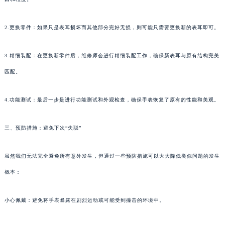
2.更换零件：如果只是表耳损坏而其他部分完好无损，则可能只需要更换新的表耳即可。
3.精细装配：在更换新零件后，维修师会进行精细装配工作，确保新表耳与原有结构完美
匹配。
4.功能测试：最后一步是进行功能测试和外观检查，确保手表恢复了原有的性能和美观。
三、预防措施：避免下次“失聪”
虽然我们无法完全避免所有意外发生，但通过一些预防措施可以大大降低类似问题的发生
概率：
小心佩戴：避免将手表暴露在剧烈运动或可能受到撞击的环境中。