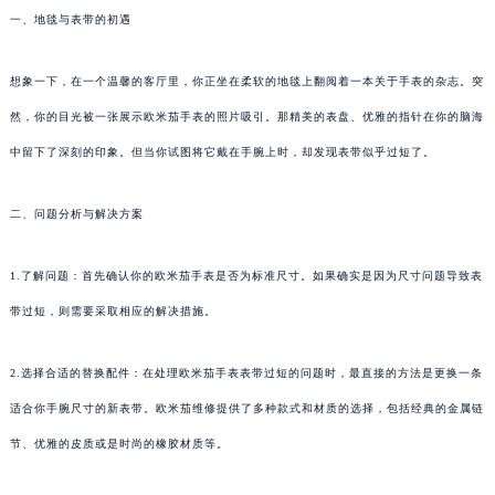
一、地毯与表带的初遇
想象一下，在一个温馨的客厅里，你正坐在柔软的地毯上翻阅着一本关于手表的杂志。突
然，你的目光被一张展示欧米茄手表的照片吸引。那精美的表盘、优雅的指针在你的脑海
中留下了深刻的印象。但当你试图将它戴在手腕上时，却发现表带似乎过短了。
二、问题分析与解决方案
1.了解问题：首先确认你的欧米茄手表是否为标准尺寸。如果确实是因为尺寸问题导致表
带过短，则需要采取相应的解决措施。
2.选择合适的替换配件：在处理欧米茄手表表带过短的问题时，最直接的方法是更换一条
适合你手腕尺寸的新表带。欧米茄维修提供了多种款式和材质的选择，包括经典的金属链
节、优雅的皮质或是时尚的橡胶材质等。