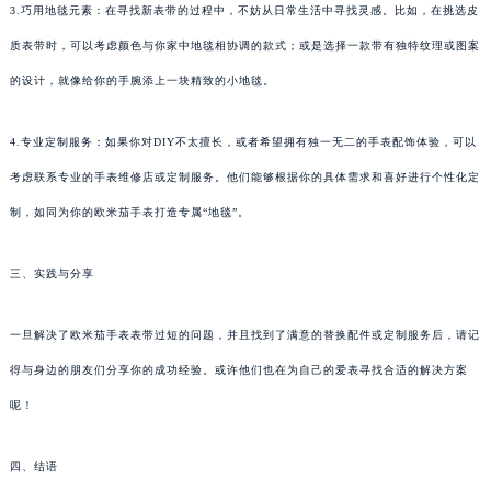
3.巧用地毯元素：在寻找新表带的过程中，不妨从日常生活中寻找灵感。比如，在挑选皮
质表带时，可以考虑颜色与你家中地毯相协调的款式；或是选择一款带有独特纹理或图案
的设计，就像给你的手腕添上一块精致的小地毯。
4.专业定制服务：如果你对DIY不太擅长，或者希望拥有独一无二的手表配饰体验，可以
考虑联系专业的手表维修店或定制服务。他们能够根据你的具体需求和喜好进行个性化定
制，如同为你的欧米茄手表打造专属“地毯”。
三、实践与分享
一旦解决了欧米茄手表表带过短的问题，并且找到了满意的替换配件或定制服务后，请记
得与身边的朋友们分享你的成功经验。或许他们也在为自己的爱表寻找合适的解决方案
呢！
四、结语