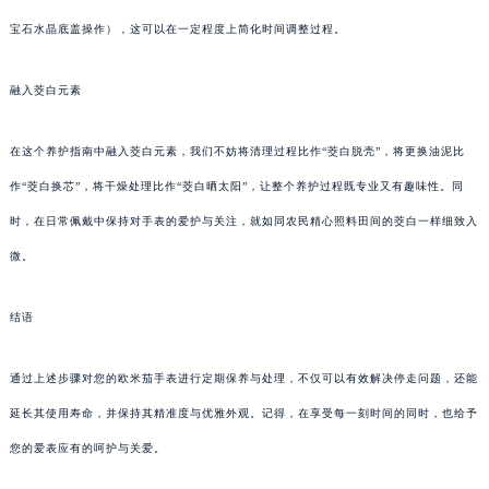
宝石水晶底盖操作），这可以在一定程度上简化时间调整过程。
融入茭白元素
在这个养护指南中融入茭白元素，我们不妨将清理过程比作“茭白脱壳”，将更换油泥比
作“茭白换芯”，将干燥处理比作“茭白晒太阳”，让整个养护过程既专业又有趣味性。同
时，在日常佩戴中保持对手表的爱护与关注，就如同农民精心照料田间的茭白一样细致入
微。
结语
通过上述步骤对您的欧米茄手表进行定期保养与处理，不仅可以有效解决停走问题，还能
延长其使用寿命，并保持其精准度与优雅外观。记得，在享受每一刻时间的同时，也给予
您的爱表应有的呵护与关爱。