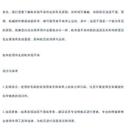
首先，我们需要了解欧米茄手表停走的常见原因。长时间不佩戴、内部机芯油泥干涸、受
潮、机械部件磨损或损坏等，都可能导致手表停止运转。其中，油泥干涸是一个较为常见
的原因。就像茭白在自然环境中会吸收水分一样，欧米茄手表内部的油泥在长时间静置后
也会逐渐挥发或凝固，影响机芯的润滑与运转。
如何处理停走的欧米茄手表
清洁与保养
1.定期清洁：使用软毛刷轻轻清理表壳和表带上的灰尘和污垢。注意不要使用含有腐蚀性
化学物质的清洁剂。
2.油泥更换：如果发现油泥干涸或变质，建议送至专业维修店进行更换。专业的维修师傅
会使用专用工具和油液，为机芯进行深度清洁和润滑。