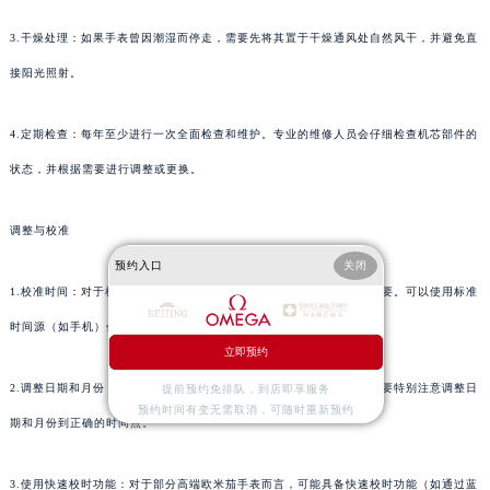
3.干燥处理：如果手表曾因潮湿而停走，需要先将其置于干燥通风处自然风干，并避免直
接阳光照射。
4.定期检查：每年至少进行一次全面检查和维护。专业的维修人员会仔细检查机芯部件的
状态，并根据需要进行调整或更换。
调整与校准
预约入口
关闭
1.校准时间：对于机械表而言，在重新佩戴前确保时间校准正确非常重要。可以使用标准
时间源（如手机）作为参考。
立即预约
2.调整日期和月份：特别是对于有日期显示功能的手表，在重新佩戴时要特别注意调整日
提前预约免排队，到店即享服务
预约时间有变无需取消，可随时重新预约
期和月份到正确的时间点。
3.使用快速校时功能：对于部分高端欧米茄手表而言，可能具备快速校时功能（如通过蓝