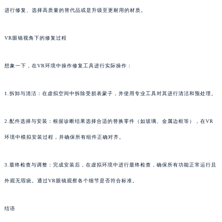
进行修复、选择高质量的替代品或是升级至更耐用的材质。
VR眼镜视角下的修复过程
想象一下，在VR环境中操作修复工具进行实际操作：
1.拆卸与清洁：在虚拟空间中拆除受损表蒙子，并使用专业工具对其进行清洁和预处理。
2.配件选择与安装：根据诊断结果选择合适的替换零件（如玻璃、金属边框等），在VR
环境中模拟安装过程，并确保所有组件正确对齐。
3.最终检查与调整：完成安装后，在虚拟环境中进行最终检查，确保所有功能正常运行且
外观无瑕疵。通过VR眼镜观察各个细节是否符合标准。
结语