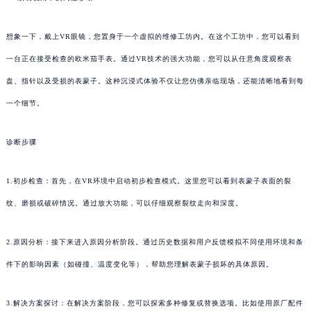
想象一下，戴上VR眼镜，您置身于一个虚拟的维修工坊内。在这个工坊中，您可以看到
一台正在接受检查的欧米茄手表。通过VR技术的强大功能，您可以从任意角度观察表
盘、指针以及受损的表蒙子。这种沉浸式体验不仅让您仿佛亲临现场，还能清晰地看到每
一个细节。
诊断步骤
1.初步检查：首先，在VR环境中启动初步检查模式。这里您可以看到表蒙子表面的裂
纹、磨损或破碎情况。通过放大功能，可以仔细观察裂纹走向和深度。
2.原因分析：接下来进入原因分析阶段。通过历史数据和用户反馈模拟不同使用环境和条
件下的影响因素（如碰撞、温度变化等），帮助您理解表蒙子损坏的具体原因。
3.解决方案探讨：在解决方案阶段，您可以探索多种修复或替换选项。比如使用原厂配件