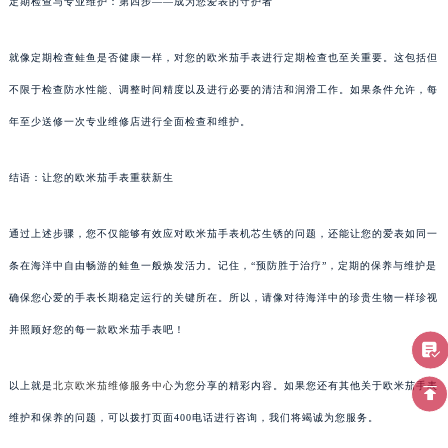
定期检查与专业维护：第四步——成为您爱表的守护者
就像定期检查鲑鱼是否健康一样，对您的欧米茄手表进行定期检查也至关重要。这包括但
不限于检查防水性能、调整时间精度以及进行必要的清洁和润滑工作。如果条件允许，每
年至少送修一次专业维修店进行全面检查和维护。
结语：让您的欧米茄手表重获新生
通过上述步骤，您不仅能够有效应对欧米茄手表机芯生锈的问题，还能让您的爱表如同一
条在海洋中自由畅游的鲑鱼一般焕发活力。记住，“预防胜于治疗”，定期的保养与维护是
确保您心爱的手表长期稳定运行的关键所在。所以，请像对待海洋中的珍贵生物一样珍视
并照顾好您的每一款欧米茄手表吧！
以上就是
北京欧米茄维修服务中心
为您分享的精彩内容。如果您还有其他关于欧米茄手表
维护和保养的问题，可以拨打页面400电话进行咨询，我们将竭诚为您服务。