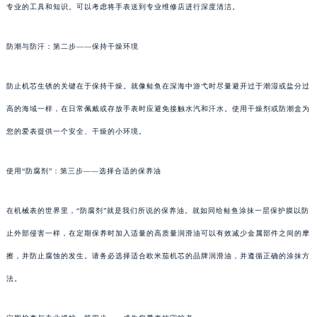
专业的工具和知识。可以考虑将手表送到专业维修店进行深度清洁。
防潮与防汗：第二步——保持干燥环境
防止机芯生锈的关键在于保持干燥。就像鲑鱼在深海中游弋时尽量避开过于潮湿或盐分过
高的海域一样，在日常佩戴或存放手表时应避免接触水汽和汗水。使用干燥剂或防潮盒为
您的爱表提供一个安全、干燥的小环境。
使用“防腐剂”：第三步——选择合适的保养油
在机械表的世界里，“防腐剂”就是我们所说的保养油。就如同给鲑鱼涂抹一层保护膜以防
止外部侵害一样，在定期保养时加入适量的高质量润滑油可以有效减少金属部件之间的摩
擦，并防止腐蚀的发生。请务必选择适合欧米茄机芯的品牌润滑油，并遵循正确的涂抹方
法。