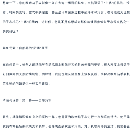
想象一下，您的欧米茄手表就像一条在大海中畅游的鲑鱼，突然遭遇了“生锈”的挑战。没
错，时间的流转、空气中的湿度、甚至是日常佩戴过程中的汗水和污垢，都可能成为让您
的手表机芯“生锈”的元凶。这时候，您是不是也想成为那位能够拯救鲑鱼于水深火热之中
的英雄呢？
鲑鱼元素：自然界的“防锈”高手
在自然界中，鲑鱼之所以能够在逆流而上时保持其鳞片的光亮与坚韧，很大程度上得益于
它们体内的天然防腐机制。同样地，我们也能从鲑鱼身上汲取灵感，为解决欧米茄手表机
芯生锈的问题提供一些实用建议。
清洁与保养：第一步——去除污垢
首先，就像清理鲑鱼身上的泥沙一样，您需要为欧米茄手表进行一次彻底的清洁。使用柔
软的布料轻轻擦拭表壳和表带，去除表面的灰尘和污渍。对于机芯内部的清洁，则需要更