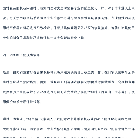
面对复杂的机芯问题时，就如同面对大鱼时需要专业的捕鱼技巧一样。对于非专业人士来
说，将受损的欧米茄手表送至专业维修中心进行检查和维修是最佳选择。专业的技师会使
用精密仪器对机芯进行细致检查，并根据具体问题采取相应的修复措施。这就好比是使用
专业的捕鱼工具和技巧来确保每一条大鱼都能安全上钩。
四、钓鱼帽下的预防策略
最后，如同钓鱼爱好者会采取各种策略来避免误伤自己或鱼类一样，在日常佩戴欧米茄手
表时也应采取预防措施。例如，避免在剧烈运动或接触化学物质时佩戴手表；定期检查并
更换磨损严重的表带；以及在进行可能对表壳造成损伤的活动时（如登山、潜水等），使
用保护套或专用保护袋等。
通过上述方法，“钓鱼帽”元素融入了我们对欧米茄手表机芯受损处理的理解与实践之中。
无论是排查问题、清洁保养、专业维修还是预防策略，都如同钓鱼过程中的各个环节一样