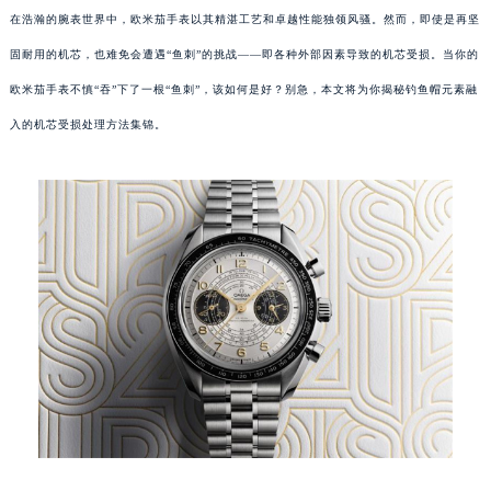
在浩瀚的腕表世界中，欧米茄手表以其精湛工艺和卓越性能独领风骚。然而，即使是再坚
固耐用的机芯，也难免会遭遇“鱼刺”的挑战——即各种外部因素导致的机芯受损。当你的
欧米茄手表不慎“吞”下了一根“鱼刺”，该如何是好？别急，本文将为你揭秘钓鱼帽元素融
入的机芯受损处理方法集锦。