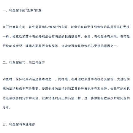
一、钓鱼帽下的“鱼刺”排查
在开始修复之前，首先需要确认“鱼刺”的来源。就像钓鱼前要仔细检查钓具是否完好无损
一样，检查欧米茄手表的外观是否有明显的损伤或异常。例如，表壳是否有划痕、表带是
否松动或断裂、玻璃表面是否有裂纹等。这些都可能是导致机芯受损的原因之一。
二、钓鱼帽技巧：清洁与保养
钓鱼时，保持钓具清洁是基本功之一。同样地，在处理欧米茄手表机芯受损前，先进行彻
底的清洁和保养至关重要。使用专业的清洁剂和工具轻轻擦拭表壳和表带，去除可能对机
芯造成损害的污垢和灰尘。就像清理钓具上的污渍一样，这一步骤能有效减少后续问题的
发生。
三、钓鱼帽与专业维修