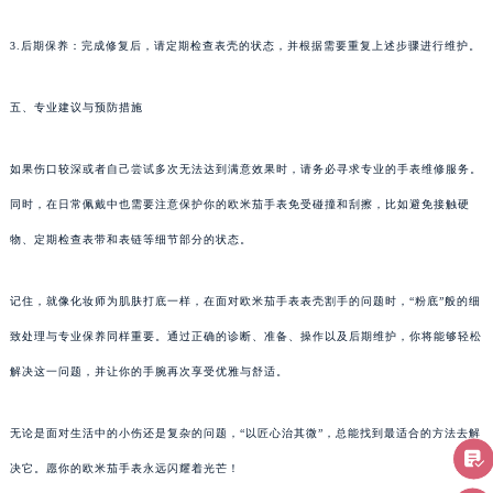
3.后期保养：完成修复后，请定期检查表壳的状态，并根据需要重复上述步骤进行维护。
五、专业建议与预防措施
如果伤口较深或者自己尝试多次无法达到满意效果时，请务必寻求专业的手表维修服务。
同时，在日常佩戴中也需要注意保护你的欧米茄手表免受碰撞和刮擦，比如避免接触硬
物、定期检查表带和表链等细节部分的状态。
记住，就像化妆师为肌肤打底一样，在面对欧米茄手表表壳割手的问题时，“粉底”般的细
致处理与专业保养同样重要。通过正确的诊断、准备、操作以及后期维护，你将能够轻松
解决这一问题，并让你的手腕再次享受优雅与舒适。
无论是面对生活中的小伤还是复杂的问题，“以匠心治其微”，总能找到最适合的方法去解
决它。愿你的欧米茄手表永远闪耀着光芒！