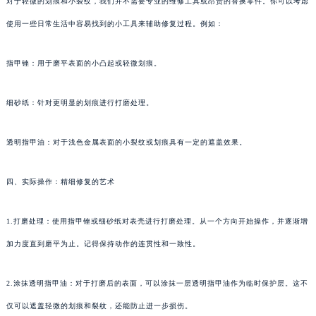
对于轻微的划痕和小裂纹，我们并不需要专业的维修工具或昂贵的替换零件。你可以考虑
使用一些日常生活中容易找到的小工具来辅助修复过程。例如：
指甲锉：用于磨平表面的小凸起或轻微划痕。
细砂纸：针对更明显的划痕进行打磨处理。
透明指甲油：对于浅色金属表面的小裂纹或划痕具有一定的遮盖效果。
四、实际操作：精细修复的艺术
1.打磨处理：使用指甲锉或细砂纸对表壳进行打磨处理。从一个方向开始操作，并逐渐增
加力度直到磨平为止。记得保持动作的连贯性和一致性。
2.涂抹透明指甲油：对于打磨后的表面，可以涂抹一层透明指甲油作为临时保护层。这不
仅可以遮盖轻微的划痕和裂纹，还能防止进一步损伤。