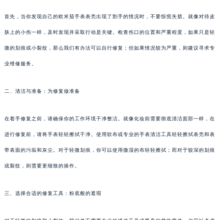
首先，当你发现自己的欧米茄手表表壳出现了割手的情况时，不要惊慌失措。就像对待皮
肤上的小伤一样，及时发现并采取行动是关键。检查伤口的位置和严重程度，如果只是轻
微的划痕或小裂纹，那么我们有办法可以自行修复；但如果情况较为严重，则建议寻求专
业维修服务。
二、清洁与准备：为修复做准备
在着手修复之前，请确保你的工作环境干净整洁。就像化妆前需要彻底清洁面部一样，在
进行修复前，请将手表轻轻擦拭干净。使用软布或专业的手表清洁工具轻轻擦拭表壳和表
带表面的污垢和灰尘。对于轻微划痕，你可以使用微湿的布轻轻擦拭；而对于较深的划痕
或裂纹，则需要更细致的操作。
三、选择合适的修复工具：粉底般的遮瑕