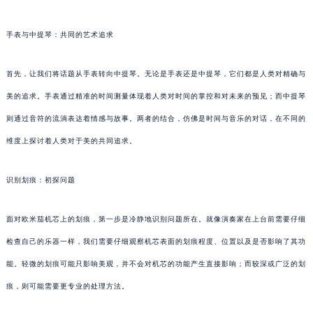
手表与中提琴：共同的艺术追求
首先，让我们将话题从手表转向中提琴。无论是手表还是中提琴，它们都是人类对精确与
美的追求。手表通过精准的时间测量体现着人类对时间的掌控和对未来的预见；而中提琴
则通过音符的流淌表达着情感与故事。两者的结合，仿佛是时间与音乐的对话，在不同的
维度上探讨着人类对于美的共同追求。
识别划痕：初探问题
面对欧米茄机芯上的划痕，第一步是冷静地识别问题所在。就像演奏家在上台前需要仔细
检查自己的乐器一样，我们需要仔细观察机芯表面的划痕程度、位置以及是否影响了其功
能。轻微的划痕可能只影响美观，并不会对机芯的功能产生直接影响；而较深或广泛的划
痕，则可能需要更专业的处理方法。