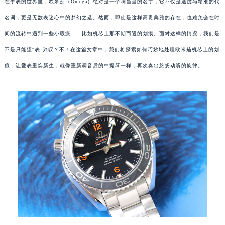
在手表的世界里，欧米茄（Omega）绝对是一个响当当的名字，它不仅是速度与精准的代
名词，更是无数表迷心中的梦幻之选。然而，即使是这样高贵典雅的存在，也难免会在时
间的流转中遇到一些小瑕疵——比如机芯上那不期而遇的划痕。面对这样的情况，我们是
不是只能望“表”兴叹？不！在这篇文章中，我们将探索如何巧妙地处理欧米茄机芯上的划
痕，让爱表重焕新生，就像重新调音后的中提琴一样，再次奏出悠扬动听的旋律。