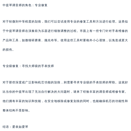
中提琴调音师的角色：专业修复
对于轻微到中等程度的划痕，我们可以尝试使用专业的修复工具和方法进行处理。这类似
于中提琴调音师在演奏前为乐器进行细致调整的过程。市面上有一些专门针对手表维修的
产品和工具，如微细研磨膏、抛光布等。使用这些工具时要格外小心谨慎，以免造成更大
的损伤。
专业级修复：寻找大师级的手表技师
对于那些深度或广泛影响机芯功能的划痕，则需要寻求专业级的手表技师的帮助。这就好
比当你的中提琴出现了无法自行解决的大问题时，请来了经验丰富的调音师或维修专家。
他们拥有丰富的知识和技能，在安全地移除或修复划痕的同时，也能确保机芯的功能性和
整体结构不受影响。
结语：爱表如爱琴