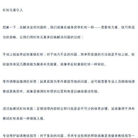
杠铃元素引入
想象一下，在解决这些问题时，我们就像在健身房举杠铃一样——需要有力量、技巧和适
当的策略。让我们用杠铃元素来比喻解决问题的过程：
手动上链如举起轻量级杠铃：对于动力不足的问题，简单而直接的方法就是手动上链。轻
轻旋转表冠几圈就能为腕表补充能量。就像举起轻量级杠铃一样轻松。
零件调整如微调杠铃臂：如果是因为零件磨损导致的问题，这可能需要专业人员精细地调
整或更换部件。就像是微调杠铃臂的位置和角度以确保最佳性能。
清洁如擦拭杠铃表面：定期清理内部积尘和污垢是必不可少的保养步骤。这就像用干净布
擦拭杠铃表面一样细致入微。
专业维护如请教练指导：对于复杂的问题，寻求专业技师的帮助就像是请健身教练指导一