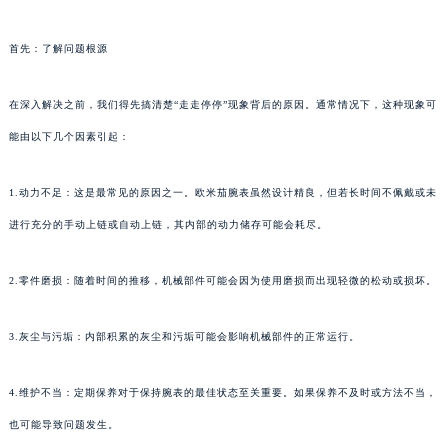
首先：了解问题根源
在深入解决之前，我们得先搞清楚“走走停停”现象背后的原因。通常情况下，这种现象可
能由以下几个因素引起：
1.动力不足：这是最常见的原因之一。欧米茄腕表虽然设计精良，但若长时间不佩戴或未
进行充分的手动上链或自动上链，其内部的动力储存可能会耗尽。
2.零件磨损：随着时间的推移，机械部件可能会因为使用磨损而出现轻微的松动或损坏。
3.灰尘与污垢：内部积累的灰尘和污垢可能会影响机械部件的正常运行。
4.维护不当：定期保养对于保持腕表的最佳状态至关重要。如果保养不及时或方法不当，
也可能导致问题发生。