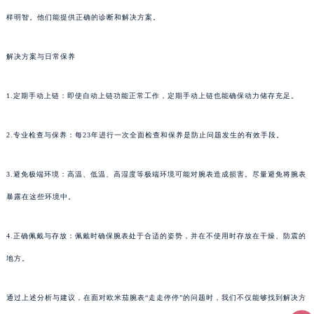
样明智。他们能提供正确的诊断和解决方案。
解决方案与日常保养
1.定期手动上链：即使自动上链功能正常工作，定期手动上链也能确保动力储存充足。
2.专业检查与保养：每23年进行一次全面检查和保养是防止问题发生的有效手段。
3.避免极端环境：高温、低温、高湿度等极端环境可能对腕表造成损害。尽量避免将腕表
暴露在这些环境中。
4.正确佩戴与存放：佩戴时确保腕表处于合适的姿势，并在不使用时存放在干燥、防震的
地方。
通过上述分析与建议，在面对欧米茄腕表“走走停停”的问题时，我们不仅能够找到解决方