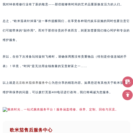
我对钟表维修行业有了新的敬意——那些能够将时间的艺术品重新焕发活力的人们。
总之，“欧米茄表针掉落”这一事件提醒我们，在享受各种现代娱乐设施的同时也要注意它
们可能带来的“副作用”。而对于那些珍贵的手表而言，则更加需要我们细心呵护和专业的
维护服务。
所以，在你下次准备玩转旋转飞椅时，请确保周围没有贵重物品（特别是价值连城的手
表）！毕竟，“时间”是无法用金钱衡量的宝贵财富之一……
以上就是
北京欧米茄保养服务中心
为您分享的精彩内容。如果您还有其他关于欧米茄手表
维护和保养的问题，可以拨打页面400电话进行咨询，我们将竭诚为您服务。
欧米茄售后服务中心