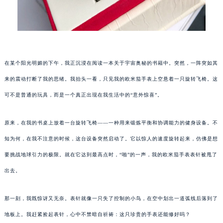
在某个阳光明媚的下午，我正沉浸在阅读一本关于宇宙奥秘的书籍中。突然，一阵突如其
来的震动打断了我的思绪。我抬头一看，只见我的欧米茄手表上空悬着一只旋转飞椅。这
可不是普通的玩具，而是一个真正出现在我生活中的“意外惊喜”。
原来，在我的书桌上放着一台旋转飞椅——一种用来锻炼平衡和协调能力的健身设备。不
知为何，在我不注意的时候，这台设备突然启动了。它以惊人的速度旋转起来，仿佛是想
要挑战地球引力的极限。就在它达到最高点时，“啪”的一声，我的欧米茄手表表针被甩了
出去。
那一刻，我既惊讶又无奈。表针就像一只失了控制的小鸟，在空中划出一道弧线后落到了
地板上。我赶紧捡起表针，心中不禁暗自祈祷：这只珍贵的手表还能修好吗？