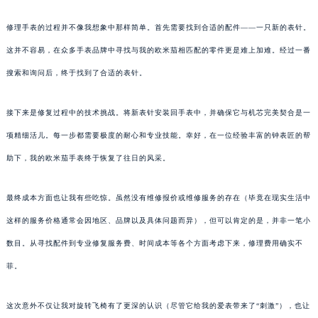
修理手表的过程并不像我想象中那样简单。首先需要找到合适的配件——一只新的表针。
这并不容易，在众多手表品牌中寻找与我的欧米茄相匹配的零件更是难上加难。经过一番
搜索和询问后，终于找到了合适的表针。
接下来是修复过程中的技术挑战。将新表针安装回手表中，并确保它与机芯完美契合是一
项精细活儿。每一步都需要极度的耐心和专业技能。幸好，在一位经验丰富的钟表匠的帮
助下，我的欧米茄手表终于恢复了往日的风采。
最终成本方面也让我有些吃惊。虽然没有维修报价或维修服务的存在（毕竟在现实生活中
这样的服务价格通常会因地区、品牌以及具体问题而异），但可以肯定的是，并非一笔小
数目。从寻找配件到专业修复服务费、时间成本等各个方面考虑下来，修理费用确实不
菲。
这次意外不仅让我对旋转飞椅有了更深的认识（尽管它给我的爱表带来了“刺激”），也让