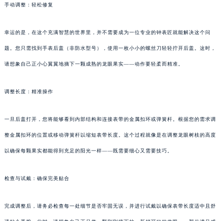
手动调整：轻松修复
幸运的是，在这个充满智慧的世界里，并不需要成为一位专业的钟表匠就能解决这个问
题。您只需找到手表后盖（非防水型号），使用一枚小小的螺丝刀轻轻拧开后盖。这时，
请想象自己正小心翼翼地摘下一颗成熟的龙眼果实——动作要轻柔而精准。
调整长度：精准操作
一旦后盖打开，您将能够看到内部结构和连接表带的金属扣环或弹簧杆。根据您的需求调
整金属扣环的位置或移动弹簧杆以缩短表带长度。这个过程就像是在调整龙眼树枝的高度
以确保每颗果实都能得到充足的阳光一样——既需要细心又需要技巧。
检查与试戴：确保完美贴合
完成调整后，请务必检查每一处细节是否牢固无误，并进行试戴以确保表带长度适中且舒