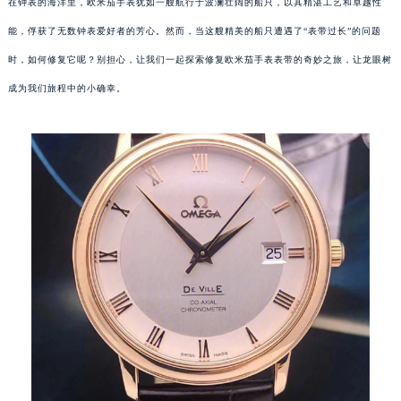
在钟表的海洋里，欧米茄手表犹如一艘航行于波澜壮阔的船只，以其精湛工艺和卓越性
能，俘获了无数钟表爱好者的芳心。然而，当这艘精美的船只遭遇了“表带过长”的问题
时，如何修复它呢？别担心，让我们一起探索修复欧米茄手表表带的奇妙之旅，让龙眼树
成为我们旅程中的小确幸。