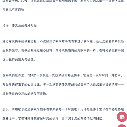
适贴合手腕。此时，请想象自己正品尝一颗刚刚摘下的、新鲜可口的龙眼——那份满足感
与喜悦不言而喻。
结语：修复后的美好时光
通过这次简单的修复过程，不仅解决了欧米茄手表表带过长的问题，还让您的爱表焕发新
生般的光彩。就像那颗经过精心照料、最终成熟饱满的龙眼果实一样，在时光的流转中展
现出独特的魅力与价值。
在钟表的世界里，“修理”不仅仅是一次技术操作那么简单；它更是一次对时间、对艺术、
对生活美好追求的心灵之旅。每一次成功的修复都如同品尝到了大自然最珍贵的馈赠——
那份来自内心深处的满足与喜悦。
所以，请继续享受您的欧米茄手表带来的每一个时刻吧！无论是漫步于繁华都市还是静谧
森林之中，它都将陪伴您穿越时光的长河，留下属于您的独特印记与回忆。