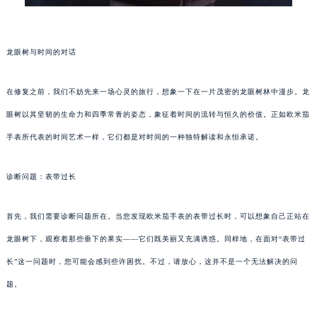
龙眼树与时间的对话
在修复之前，我们不妨先来一场心灵的旅行，想象一下在一片茂密的龙眼树林中漫步。龙
眼树以其坚韧的生命力和四季常青的姿态，象征着时间的流转与恒久的价值。正如欧米茄
手表所代表的时间艺术一样，它们都是对时间的一种独特解读和永恒承诺。
诊断问题：表带过长
首先，我们需要诊断问题所在。当您发现欧米茄手表的表带过长时，可以想象自己正站在
龙眼树下，观察着那些垂下的果实——它们既美丽又充满诱惑。同样地，在面对“表带过
长”这一问题时，您可能会感到些许困扰。不过，请放心，这并不是一个无法解决的问
题。