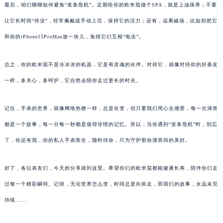
最后，咱们聊聊如何避免“发条危机”。定期给你的欧米茄做个SPA，就是上油保养；不要
让它长时间“待业”，经常佩戴或手动上弦，保持它的活力；还有，远离磁场，比如别把它
和你的iPhone15ProMax放一块儿，免得它们互相“电击”。
总之，你的欧米茄不是冷冰冰的机器，它是有灵魂的伙伴。对待它，就像对待你的好基友
一样，多关心，多呵护，它自然会陪你走过更长的时光。
记住，手表的世界，就像网络热梗一样，总是在变，但只要我们用心去感受，每一次滴答
都是一个故事，每一分每一秒都是值得珍惜的记忆。所以，当你遇到“发条危机”时，别忘
了，你还有我，你的私人手表医生，随时待命，只为守护那份滴答间的美好。
好了，各位表友们，今天的分享就到这里。希望你们的欧米茄都能健康长寿，陪伴你们走
过每一个精彩瞬间。记得，无论世界怎么变，时间总是向前走，而我们的故事，永远未完
待续……