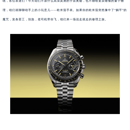
嘿，各位表迷们！今天咱们不谈什么高深莫测的宇宙奥秘，也不聊啥复杂难懂的量子物
理，咱们就聊聊咱手上的小玩意儿——欧米茄手表。如果你的欧米茄突然像中了“躺平”的
魔咒，发条罢工，别急，老司机带你飞，咱们来一场说走就走的修理之旅。