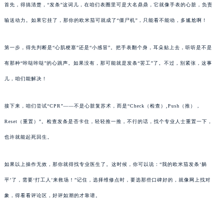
首先，得搞清楚，“发条”这词儿，在咱们表圈里可是大名鼎鼎，它就像手表的心脏，负责
输送动力。如果它挂了，那你的欧米茄可就成了“僵尸机”，只能看不能动，多尴尬啊！
第一步，得先判断是“心肌梗塞”还是“小感冒”。把手表翻个身，耳朵贴上去，听听是不是
有那种“咔哒咔哒”的心跳声。如果没有，那可能就是发条“罢工”了。不过，别紧张，这事
儿，咱们能解决！
接下来，咱们尝试“CPR”——不是心脏复苏术，而是“Check（检查）,Push（推），
Reset（重置）”。检查发条是否卡住，轻轻推一推，不行的话，找个专业人士重置一下，
也许就能起死回生。
如果以上操作无效，那你就得找专业医生了。这时候，你可以说：“我的欧米茄发条‘躺
平’了，需要‘打工人’来救场！”记住，选择维修点时，要选那些口碑好的，就像网上找对
象，得看看评论区，好评如潮的才靠谱。