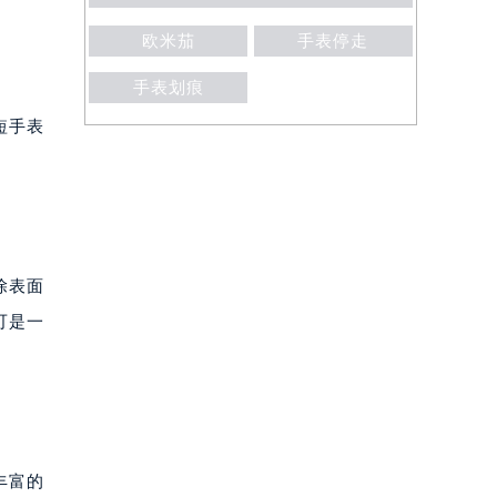
欧米茄
手表停走
手表划痕
短手表
除表面
可是一
丰富的