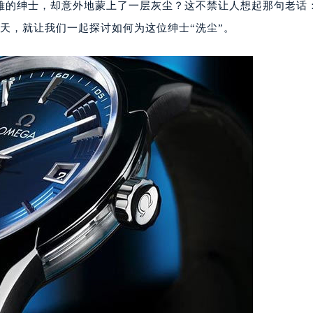
雅的绅士，却意外地蒙上了一层灰尘？这不禁让人想起那句老话
天，就让我们一起探讨如何为这位绅士“洗尘”。