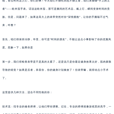
嘿，各位时尚达人们，你们好啊！今天咱们不聊吃鸡也不聊王者，咱们来聊聊“手上的王
者”——欧米茄手表。话说这欧米茄，那可是腕间的艺术品，戴上它，瞬间变身时间的贵
族。但是，问题来了，如果这高大上的表带突然对你“深情拥抱”，让你的手腕喘不过气
来，咋整？
首先，咱们得保持冷静，毕竟，你可是“时间的朋友”，不能让这点小事影响了你的优雅风
度。想象一下，如果你是
第一步，我们得检查表带是不是真的太紧了，还是说只是你最近健身效果太好，肌肉膨胀
导致的错觉？如果是后者，恭喜你，你的健身计划奏效了！但表带嘛，就得动点小手术
了。
这里提供几种方法，适合不同性格的你：
技术流：找专业的修表师傅，让他们帮你调整。记住，专业的师傅就像游戏里的高手，一