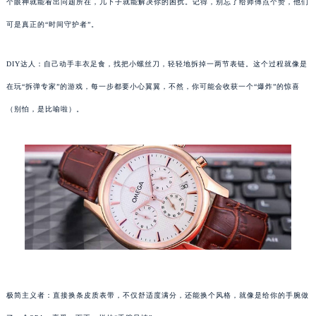
个眼神就能看出问题所在，几下子就能解决你的困扰。记得，别忘了给师傅点个赞，他们
可是真正的“时间守护者”。
DIY达人：自己动手丰衣足食，找把小螺丝刀，轻轻地拆掉一两节表链。这个过程就像是
在玩“拆弹专家”的游戏，每一步都要小心翼翼，不然，你可能会收获一个“爆炸”的惊喜
（别怕，是比喻啦）。
极简主义者：直接换条皮质表带，不仅舒适度满分，还能换个风格，就像是给你的手腕做