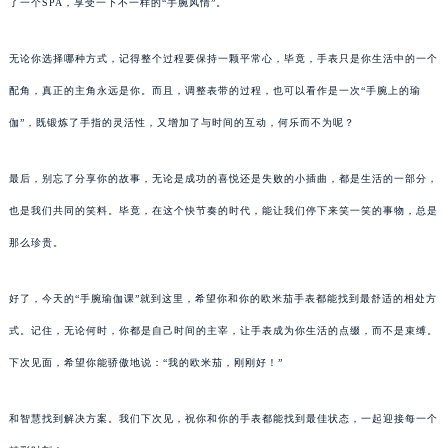
了一个SPA，享受一下不一样的“手腕风情”。
无论你选择哪种方式，记得整个过程要保持一颗平常心，毕竟，手表只是你生活中的一个
配角，真正的主角永远是你。而且，调整表带的过程，也可以看作是一次“手腕上的瑜
伽”，既锻炼了手指的灵活性，又增加了与时间的互动，何乐而不为呢？
最后，别忘了分享你的故事，无论是成功的喜悦还是失败的小插曲，都是生活的一部分，
也是我们共同的笑料。毕竟，在这个快节奏的时代，能让我们停下来笑一笑的事物，总是
那么珍贵。
好了，今天的“手腕瑜伽课”就到这里，希望你和你的欧米茄手表都能找到最舒适的相处方
式。记住，无论何时，你都是自己时间的主宰，让手表成为你生活的点缀，而不是束缚。
下次见面，希望你能骄傲地说：“我的欧米茄，刚刚好！”
和智慧找到解决方案。我们下次见，祝你和你的手表都能找到最佳状态，一起迎接每一个