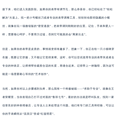
接下来，咱们进入实践阶段。如果你的表带有调节孔，那么恭喜你，你已经站在了“轻松
解决”大道上。找一把小号螺丝刀或者专业的表带调整工具，轻轻转动那些隐藏的小螺
丝，就像在玩一场微缩版的“密室逃脱”，把表带调到刚刚好的位置。记住，手表和爱人一
样，需要细心呵护，不要用力过猛，否则它可能真的会“离家出走”。
但是，如果你的表带是皮质的，事情就变得有趣多了。想象一下，你正在给一只小猫咪穿
衣服，既要让它舒服，又不能让它觉得束缚。这时，你可以尝试使用专业的表带夹或者去
专业的钟表店，让师傅帮你裁剪合适的长度，再缝合起来。记得带上一杯咖啡，因为这可
能是一场需要耐心等待的“艺术创作”。
当然，如果你对以上步骤感到头疼，那么我有一个终极秘籍——“求助于专业”。就像在王
者荣耀里，当你发现自己打不过对面的“鲁班七号”，最好的办法就是呼叫队友。找到一家
信誉良好的钟表维修店，让专业人士来处理这个问题。他们有专门的工具和经验，可以让
你的手表瞬间从“流浪汉”变成“红毯明星”。