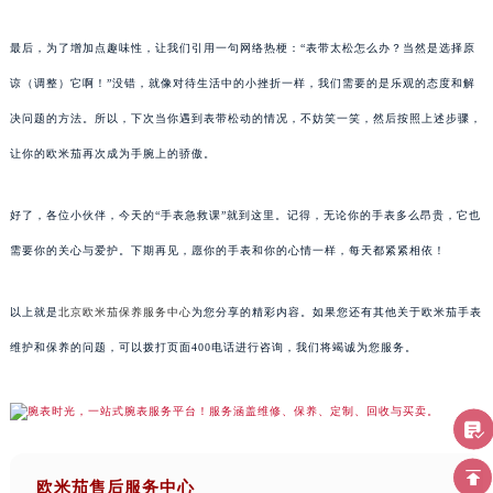
最后，为了增加点趣味性，让我们引用一句网络热梗：“表带太松怎么办？当然是选择原
谅（调整）它啊！”没错，就像对待生活中的小挫折一样，我们需要的是乐观的态度和解
决问题的方法。所以，下次当你遇到表带松动的情况，不妨笑一笑，然后按照上述步骤，
让你的欧米茄再次成为手腕上的骄傲。
好了，各位小伙伴，今天的“手表急救课”就到这里。记得，无论你的手表多么昂贵，它也
需要你的关心与爱护。下期再见，愿你的手表和你的心情一样，每天都紧紧相依！
以上就是
北京欧米茄保养服务中心
为您分享的精彩内容。如果您还有其他关于欧米茄手表
维护和保养的问题，可以拨打页面400电话进行咨询，我们将竭诚为您服务。
欧米茄售后服务中心