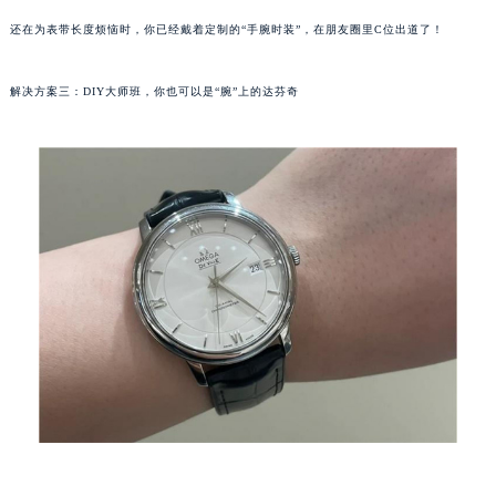
还在为表带长度烦恼时，你已经戴着定制的“手腕时装”，在朋友圈里C位出道了！
解决方案三：DIY大师班，你也可以是“腕”上的达芬奇