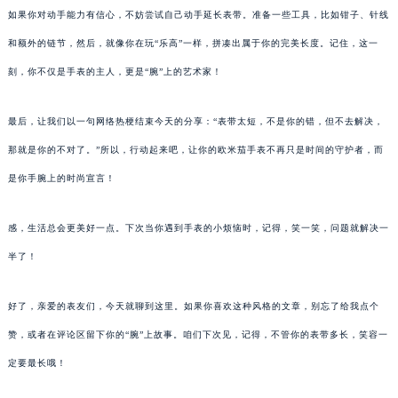
如果你对动手能力有信心，不妨尝试自己动手延长表带。准备一些工具，比如钳子、针线
和额外的链节，然后，就像你在玩“乐高”一样，拼凑出属于你的完美长度。记住，这一
刻，你不仅是手表的主人，更是“腕”上的艺术家！
最后，让我们以一句网络热梗结束今天的分享：“表带太短，不是你的错，但不去解决，
那就是你的不对了。”所以，行动起来吧，让你的欧米茄手表不再只是时间的守护者，而
是你手腕上的时尚宣言！
感，生活总会更美好一点。下次当你遇到手表的小烦恼时，记得，笑一笑，问题就解决一
半了！
好了，亲爱的表友们，今天就聊到这里。如果你喜欢这种风格的文章，别忘了给我点个
赞，或者在评论区留下你的“腕”上故事。咱们下次见，记得，不管你的表带多长，笑容一
定要最长哦！