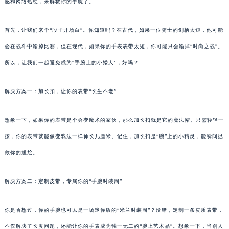
感和网络热梗，来解救你的手腕了。
首先，让我们来个“段子开场白”。你知道吗？在古代，如果一位骑士的剑柄太短，他可能
会在战斗中输掉比赛，但在现代，如果你的手表表带太短，你可能只会输掉“时尚之战”。
所以，让我们一起避免成为“手腕上的小矮人”，好吗？
解决方案一：加长扣，让你的表带“长生不老”
想象一下，如果你的表带是个会变魔术的家伙，那么加长扣就是它的魔法帽。只需轻轻一
按，你的表带就能像变戏法一样伸长几厘米。记住，加长扣是“腕”上的小精灵，能瞬间拯
救你的尴尬。
解决方案二：定制皮带，专属你的“手腕时装周”
你是否想过，你的手腕也可以是一场迷你版的“米兰时装周”？没错，定制一条皮质表带，
不仅解决了长度问题，还能让你的手表成为独一无二的“腕上艺术品”。想象一下，当别人