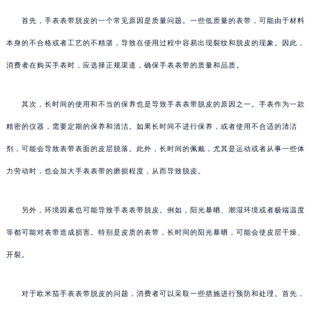
首先，手表表带脱皮的一个常见原因是质量问题。一些低质量的表带，可能由于材料
本身的不合格或者工艺的不精湛，导致在使用过程中容易出现裂纹和脱皮的现象。因此，
消费者在购买手表时，应选择正规渠道，确保手表表带的质量和品质。
其次，长时间的使用和不当的保养也是导致手表表带脱皮的原因之一。手表作为一款
精密的仪器，需要定期的保养和清洁。如果长时间不进行保养，或者使用不合适的清洁
剂，可能会导致表带表面的皮层脱落。此外，长时间的佩戴，尤其是运动或者从事一些体
力劳动时，也会加大手表表带的磨损程度，从而导致脱皮。
另外，环境因素也可能导致手表表带脱皮。例如，阳光暴晒、潮湿环境或者极端温度
等都可能对表带造成损害。特别是皮质的表带，长时间的阳光暴晒，可能会使皮层干燥、
开裂。
对于欧米茄手表表带脱皮的问题，消费者可以采取一些措施进行预防和处理。首先，