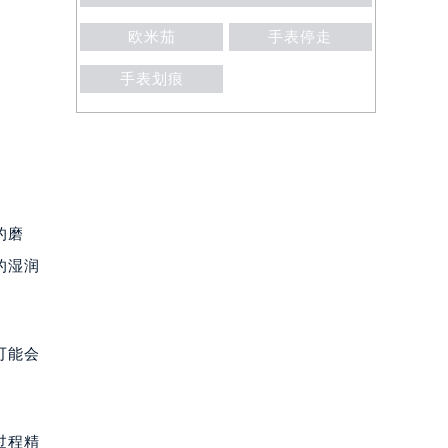
欧米茄
手表停走
手表划痕
的磨
的湿润
可能会
过程精