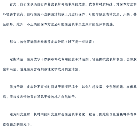
首先，我们来谈谈自行保养皮表带可能带来的危害。皮表带材质特殊，对保养方法和
环境要求较高。自行使用不当的清洁剂或工具进行保养，可能导致皮表带变形、开裂，甚
至损坏。此外，不正确的保养方法还可能使皮表带失去原有的光泽和质感。
那么，如何正确保养欧米茄皮表带呢？以下是一些建议：
定期清洁：使用柔软干净的布料或专用的皮革清洁剂，轻轻擦拭皮表带表面，去除灰
尘和污渍。避免使用含有刺激性化学成分的清洁剂。
保持干燥：皮表带不宜长时间处于潮湿环境中，以免引起发霉、变形等问题。在佩戴
后，应将皮表带放置在通风干燥的地方自然晾干。
避免阳光直射：长时间的阳光直射会使皮表带老化、褪色，因此应尽量避免将手表暴
露在强烈的阳光下。