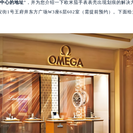
中心的地址
”，并为您介绍一下欧米茄手表表壳出现划痕的解决
街1号王府井东方广场W3座6层602室（需提前预约）。下面给
。