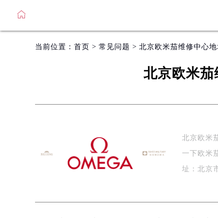
当前位置：
首页
>
常见问题
> 北京欧米茄维修中心
北京欧米茄
北京欧米
一下欧米
址：北京