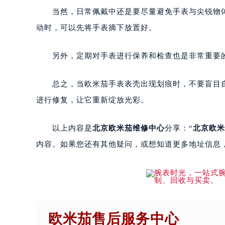
当然，日常佩戴中还是要尽量避免手表与尖锐物体
动时，可以先将手表摘下放置好。
另外，定期对手表进行保养和检查也是非常重要的
总之，当欧米茄手表表壳出现划痕时，不要盲目自
进行修复，让它重新绽放光彩。
以上内容是
北京欧米茄维修中心
分享：“
北京欧米
内容。如果您还有其他疑问，或想知道更多地址信息，
欧米茄售后服务中心