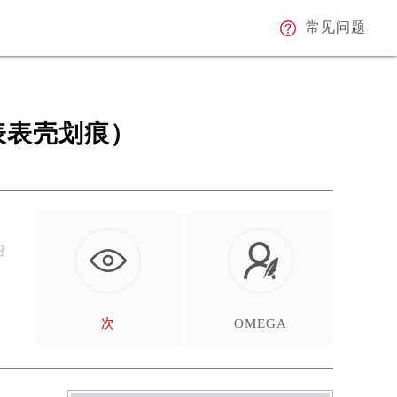
常见问题
表表壳划痕）
绍
次
OMEGA