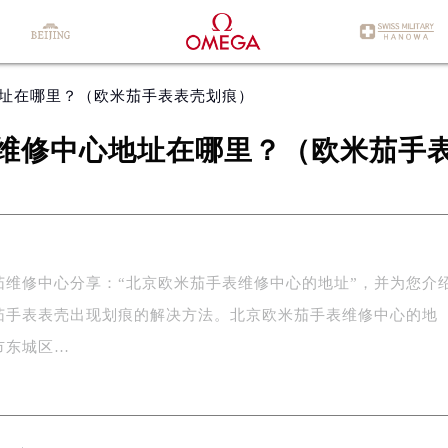
地址在哪里？（欧米茄手表表壳划痕）
维修中心地址在哪里？（欧米茄手
茄维修中心分享：“北京欧米茄手表维修中心的地址”，并为您介
茄手表表壳出现划痕的解决方法。北京欧米茄手表维修中心的地
市东城区…