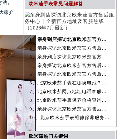
方法。
欧米茄手表常见问题解答
大家介
1、亲身到店探访北京欧米茄官方售后服务中心｜全新官方地址及客服热线
2、亲身探访北京欧米茄官方售后服务中心｜最新热线和全部维修地址（2026
3、亲身到店探访北京欧米茄官方售后服务中心｜地址及官方联系电话（2026
4、亲身探访北京欧米茄官方售后服务中心｜全新地址与售后热线（2026年7
5、亲身探访北京欧米茄官方售后服务中心｜详细网点地址与售后热线（2026
6、北京欧米茄手表在哪换电池？专业售后维修服务指南权威公示（2026年7
7、北京欧米茄网点地址电话客服查询与售后维修保养服务权威公示（2026
8、北京欧米茄手表保养价格查询费用明细权威公示（2026年7月最新）
9、亲身探访北京欧米茄官方售后服务中心｜详细地址及服务电话（2026年7
10、北京欧米茄手表维修保养服务权威公示（2026年7月最新）
欧米茄热门关键词