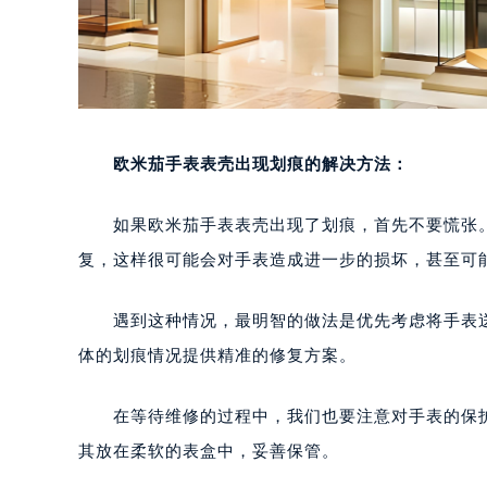
欧米茄手表表壳出现划痕的解决方法：
如果欧米茄手表表壳出现了划痕，首先不要慌张。
复，这样很可能会对手表造成进一步的损坏，甚至可
遇到这种情况，最明智的做法是优先考虑将手表送
体的划痕情况提供精准的修复方案。
在等待维修的过程中，我们也要注意对手表的保护
其放在柔软的表盒中，妥善保管。