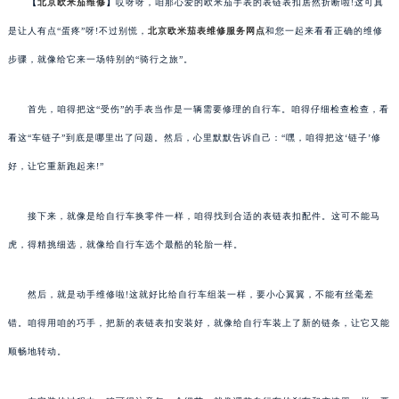
【
北京欧米茄维修
】
哎呀呀，咱那心爱的欧米茄手表的表链表扣居然折断啦!这可真
是让人有点“蛋疼”呀!不过别慌，
北京欧米茄表维修服务网点
和您一起来看看正确的维修
步骤，就像给它来一场特别的“骑行之旅”。
首先，咱得把这“受伤”的手表当作是一辆需要修理的自行车。咱得仔细检查检查，看
看这“车链子”到底是哪里出了问题。然后，心里默默告诉自己：“嘿，咱得把这‘链子’修
好，让它重新跑起来!”
接下来，就像是给自行车换零件一样，咱得找到合适的表链表扣配件。这可不能马
虎，得精挑细选，就像给自行车选个最酷的轮胎一样。
然后，就是动手维修啦!这就好比给自行车组装一样，要小心翼翼，不能有丝毫差
错。咱得用咱的巧手，把新的表链表扣安装好，就像给自行车装上了新的链条，让它又能
顺畅地转动。