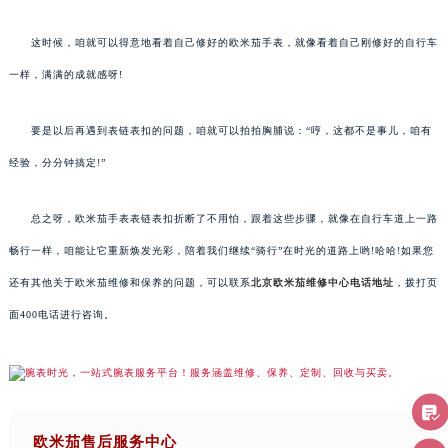
这时候，咱就可以得意地看着自己修好的欧米茄手表，就像看着自己刚修好的自行车
一样，满满的成就感呀!
要是以后再遇到表链表扣的问题，咱就可以拍拍胸脯说：“哼，这都不是事儿，咱有
经验，分分钟搞定!”
总之呀，欧米茄手表表链表扣折断了不用怕，跟着这些步骤，就像在自行车道上一路
畅行一样，咱能让它重新焕发光彩，陪着我们继续“骑行”在时光的道路上哟!哈哈!如果您
还有其他关于欧米茄维修和保养的问题，可以联系
北京欧米茄维修中心电话地址
，拨打页
面400电话进行咨询。
欧米茄售后服务中心