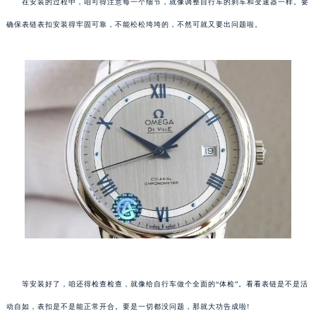
在安装的过程中，咱可得注意每一个细节，就像调整自行车的刹车和变速器一样。要
确保表链表扣安装得牢固可靠，不能松松垮垮的，不然可就又要出问题啦。
等安装好了，咱还得检查检查，就像给自行车做个全面的“体检”。看看表链是不是活
动自如，表扣是不是能正常开合。要是一切都没问题，那就大功告成啦!