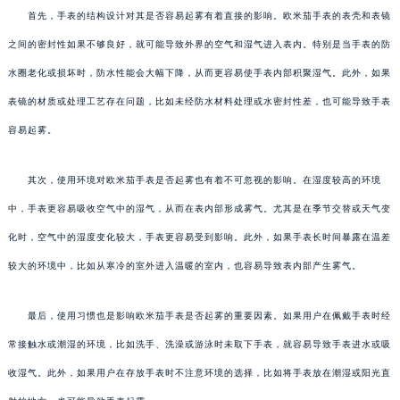
首先，手表的结构设计对其是否容易起雾有着直接的影响。欧米茄手表的表壳和表镜
之间的密封性如果不够良好，就可能导致外界的空气和湿气进入表内。特别是当手表的防
水圈老化或损坏时，防水性能会大幅下降，从而更容易使手表内部积聚湿气。此外，如果
表镜的材质或处理工艺存在问题，比如未经防水材料处理或水密封性差，也可能导致手表
容易起雾。
其次，使用环境对欧米茄手表是否起雾也有着不可忽视的影响。在湿度较高的环境
中，手表更容易吸收空气中的湿气，从而在表内部形成雾气。尤其是在季节交替或天气变
化时，空气中的湿度变化较大，手表更容易受到影响。此外，如果手表长时间暴露在温差
较大的环境中，比如从寒冷的室外进入温暖的室内，也容易导致表内部产生雾气。
最后，使用习惯也是影响欧米茄手表是否起雾的重要因素。如果用户在佩戴手表时经
常接触水或潮湿的环境，比如洗手、洗澡或游泳时未取下手表，就容易导致手表进水或吸
收湿气。此外，如果用户在存放手表时不注意环境的选择，比如将手表放在潮湿或阳光直