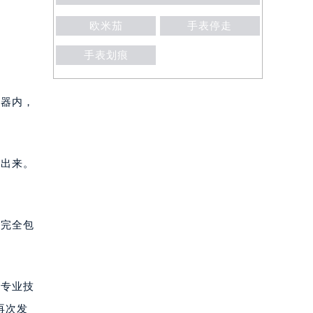
欧米茄
手表停走
手表划痕
器内，
出来。
完全包
。专业技
再次发