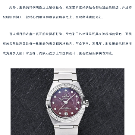
此外，腕表的精钢表圈之上铺镶钻石。欧米茄所选择的钻石都经过品质筛选，并且搭
配精细的切工，被精心的雕琢和镶嵌在腕表之上，呈现出璀璨的光芒。
引人瞩目的表盘由真正的铁陨石打造，经色彩工艺处理呈现具有神秘感的紫色。而陨
石的天然纹理又让每一枚腕表的表盘都风格独具，与众不同。近几年，彩盘腕表已经逐渐
成为更多人的日常选择，而陨石盘加上彩盘的设计，更会掀起新的腕表潮流。