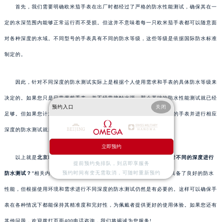
首先，我们需要明确欧米茄手表在出厂时都经过了严格的防水性能测试，确保其在一
定的水深范围内能够正常运行而不受损。但这并不意味着每一只欧米茄手表都可以随意面
对各种深度的水域。不同型号的手表具有不同的防水等级，这些等级是依据国际防水标准
制定的。
因此，针对不同深度的防水测试实际上是根据个人使用需求和手表的具体防水等级来
决定的。如果您只是日常佩戴手表，并不经常接触水源，那么基础的防水性能测试就已经
预约入口
关闭
足够。但如果您计划参与潜水或水下活动，那么选择具有更高防水等级的手表并进行相应
深度的防水测试就显得尤为重要。
立即预约
以上就是
北京欧米茄维修服务中心
分享的“
欧米茄手表是否需要针对不同的深度进行
提前预约免排队，到店即享服务
预约时间有变无需取消，可随时重新预约
防水测试？
”相关内容，总的来说，虽然欧米茄手表在制作完成时已经具备了良好的防水
性能，但根据使用环境和需求进行不同深度的防水测试仍然是有必要的。这样可以确保手
表在各种情况下都能保持其精准度和完好性，为佩戴者提供更好的使用体验。如果您还有
其他问题，欢迎拨打页面400电话咨询，我们将竭诚为您服务!