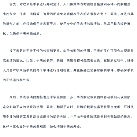
首先，对欧米茄手表进行外观清洁。人们佩戴手表时往往会接触到各种不同的物质，
比如灰尘、汗水、油脂等。这些污垢难免会残留在手表的表带和表壳上。因此，在进行其
他操作之前，必须确保手表表面干净。使用专业的手表清洁液清洁，然后用软布轻轻擦
拭，以确保手表光亮如新。
接下来是对手表零件的检查和更换。由于长时间的使用，手表的零件可能会出现磨损
或损坏的情况。比如，手表的表带、表扣、表链等都可能需要更换。在翻新过程中，维修
人员会对欧米茄手表的每个零件进行仔细检查，并更换那些需要替换的零件，以确保手表
的正常运行和外观。
最后，手表玻璃的翻新也是非常重要的一步。手表的玻璃表面很容易被刮花或磨损，
这会影响手表的外观和使用。因此，翻新手表时，玻璃的翻新也需要被重点考虑。可以使
用专业的研磨工具将刮痕或磨损的部分去除，并用抛光膏将玻璃恢复到光亮如新的状态。
这样不仅会提升手表的美观度，还会增加手表的寿命。